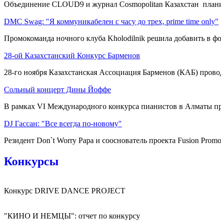
Объединение CLOUD9 и журнал Cosmopolitan Казахстан плани
DMC Swag: "Я коммуникабелен с часу до трех, prime time only"
Промокоманда ночного клуба Kholodilnik решила добавить в фор
28-ой Казахстанский Конкурс Барменов
28-го ноября Казахстанская Ассоциация Барменов (КАБ) провод
Сольный концерт Дины Йоффе
В рамках VI Международного конкурса пианистов в Алматы пр
DJ Гассан: "Все всегда по-новому"
Резидент Don`t Worry Papa и сооснователь проекта Fusion Promo
Конкурсы
Конкурс DRIVE DANCE PROJECT
"КИНО И НЕМЦЫ": отчет по конкурсу