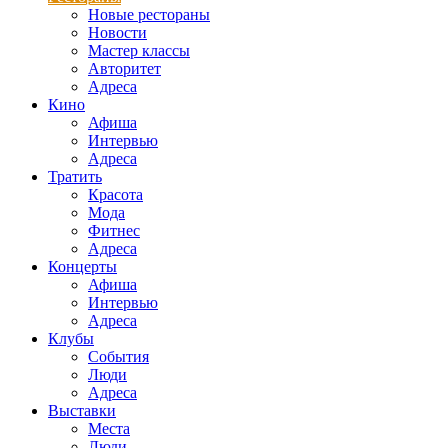
Новые рестораны
Новости
Мастер классы
Авторитет
Адреса
Кино
Афиша
Интервью
Адреса
Тратить
Красота
Мода
Фитнес
Адреса
Концерты
Афиша
Интервью
Адреса
Клубы
События
Люди
Адреса
Выставки
Места
Люди