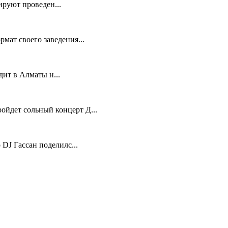
руют проведен...
мат своего заведения...
ит в Алматы н...
ойдет сольный концерт Д...
 DJ Гассан поделилс...