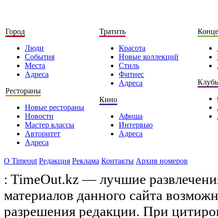
Город
Тратить
Конц
Люди
Красота
События
Новые коллекций
Места
Стиль
Адреса
Фитнес
Клуб
Адреса
Рестораны
Кино
Новые рестораны
Новости
Афиша
Мастер классы
Интервью
Авторитет
Адреса
Адреса
О Timeоut
Редакция
Реклама
Контакты
Архив номеров
: TimeOut.kz — лучшие развлечени
материалов данного сайта возможн
разрешения редакции. При цитиро