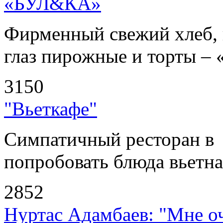
«БУЛ&КА»
Фирменный свежий хлеб, 
глаз пирожные и торты – 
3150
"Вьеткафе"
Симпатичный ресторан в
попробовать блюда вьетнам
2852
Нуртас Адамбаев: "Мне оч