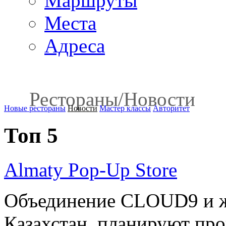
Маршруты
Места
Адреса
Рестораны
/
Новости
Новые рестораны
Новости
Мастер классы
Авторитет
Топ 5
Almaty Pop-Up Store
Объединение CLOUD9 и ж
Казахстан планируют пров