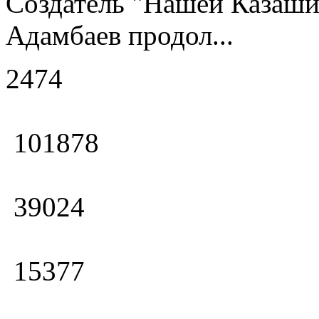
Создатель "Нашей Казаши
Адамбаев продол...
2474
101878
39024
15377