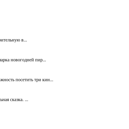
ительную в...
арка новогодней пир...
ность посетить три кин...
ная сказка. ...