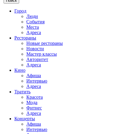
Город
Люди
События
Места
Адреса
Рестораны
Новые рестораны
Новости
Мастер классы
Авторитет
Адреса
Кино
Афиша
Интервью
Адреса
Тратить
Красота
Мода
Фитнес
Адреса
Концерты
Афиша
Интервью