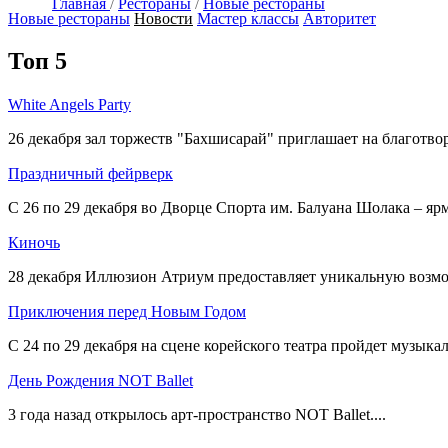
Главная
/
Рестораны
/
Новые рестораны
Новые рестораны
Новости
Мастер классы
Авторитет
Топ 5
White Angels Party
26 декабря зал торжеств "Бахшисарай" приглашает на благотвор
Праздничный фейрверк
С 26 по 29 декабря во Дворце Спорта им. Балуана Шолака – ярм
Киночь
28 декабря Иллюзион Атриум предоставляет уникальную возмож
Приключения перед Новым Годом
С 24 по 29 декабря на сцене корейского театра пройдет музыкаль
День Рождения NOT Ballet
3 года назад открылось арт-пространство NOT Ballet....