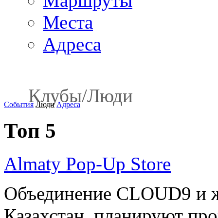
Маршруты
Места
Адреса
Клубы
/
Люди
События
Люди
Адреса
Топ 5
Almaty Pop-Up Store
Объединение CLOUD9 и ж
Казахстан планируют пров