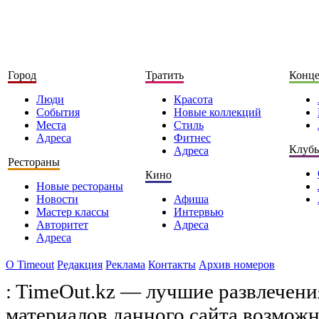
Город
Тратить
Конц
Люди
Красота
События
Новые коллекций
Места
Стиль
Адреса
Фитнес
Клуб
Адреса
Рестораны
Кино
Новые рестораны
Новости
Афиша
Мастер классы
Интервью
Авторитет
Адреса
Адреса
О Timeоut
Редакция
Реклама
Контакты
Архив номеров
: TimeOut.kz — лучшие развлечени
материалов данного сайта возможн