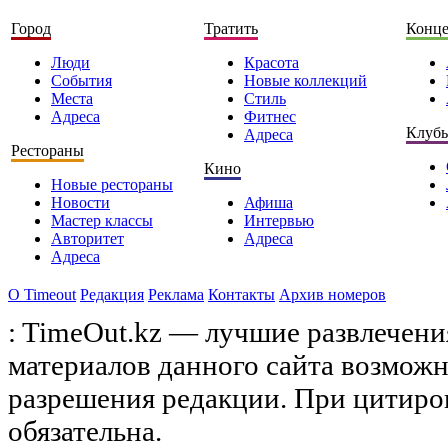
Город
Тратить
Конц
Люди
Красота
События
Новые коллекций
Места
Стиль
Адреса
Фитнес
Клуб
Адреса
Рестораны
Кино
Новые рестораны
Новости
Афиша
Мастер классы
Интервью
Авторитет
Адреса
Адреса
О Timeоut
Редакция
Реклама
Контакты
Архив номеров
: TimeOut.kz — лучшие развлечени
материалов данного сайта возможн
разрешения редакции. При цитиро
обязательна.