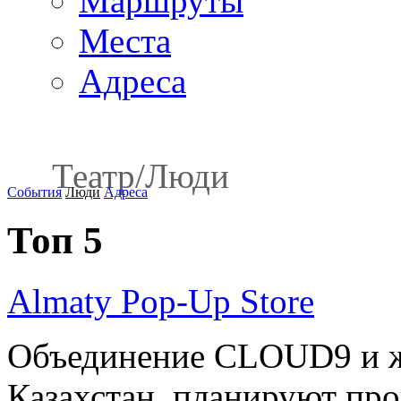
Маршруты
Места
Адреса
Театр
/
Люди
События
Люди
Адреса
Топ 5
Almaty Pop-Up Store
Объединение CLOUD9 и ж
Казахстан планируют пров