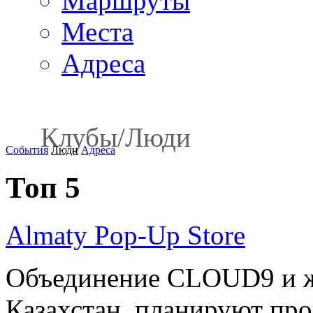
Маршруты
Места
Адреса
Клубы
/
Люди
События
Люди
Адреса
Топ 5
Almaty Pop-Up Store
Объединение CLOUD9 и ж
Казахстан планируют пров