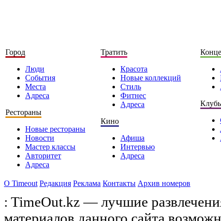
Город
Тратить
Конц
Люди
Красота
События
Новые коллекций
Места
Стиль
Адреса
Фитнес
Клуб
Адреса
Рестораны
Кино
Новые рестораны
Новости
Афиша
Мастер классы
Интервью
Авторитет
Адреса
Адреса
О Timeоut
Редакция
Реклама
Контакты
Архив номеров
: TimeOut.kz — лучшие развлечени
материалов данного сайта возможн