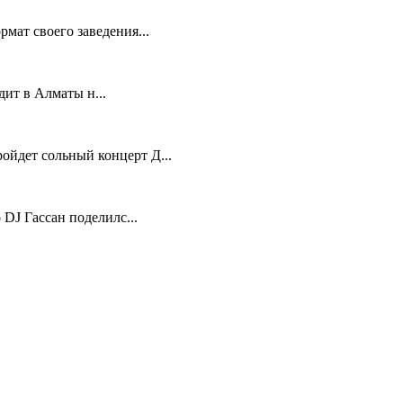
мат своего заведения...
ит в Алматы н...
ойдет сольный концерт Д...
 DJ Гассан поделилс...