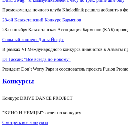
DMC Swag: "Я коммуникабелен с часу до трех, prime time only"
Промокоманда ночного клуба Kholodilnik решила добавить в фор
28-ой Казахстанский Конкурс Барменов
28-го ноября Казахстанская Ассоциация Барменов (КАБ) провод
Сольный концерт Дины Йоффе
В рамках VI Международного конкурса пианистов в Алматы пр
DJ Гассан: "Все всегда по-новому"
Резидент Don`t Worry Papa и сооснователь проекта Fusion Promo
Конкурсы
Конкурс DRIVE DANCE PROJECT
"КИНО И НЕМЦЫ": отчет по конкурсу
Смотреть все конкурсы