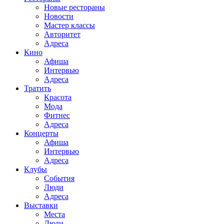
Новые рестораны
Новости
Мастер классы
Авторитет
Адреса
Кино
Афиша
Интервью
Адреса
Тратить
Красота
Мода
Фитнес
Адреса
Концерты
Афиша
Интервью
Адреса
Клубы
События
Люди
Адреса
Выставки
Места
Люди