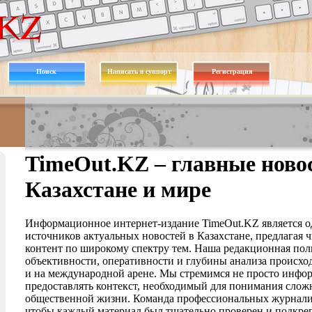
Поиск
Написать в суппорт
Регистрация
TimeOut.KZ – главные новос
Казахстане и мире
Информационное интернет-издание TimeOut.KZ является о
источников актуальных новостей в Казахстане, предлагая
контент по широкому спектру тем. Наша редакционная пол
объективности, оперативности и глубины анализа происхо
и на международной арене. Мы стремимся не просто инфор
предоставлять контекст, необходимый для понимания слож
общественной жизни. Команда профессиональных журналист
чтобы каждый материал был тщательно проверен и подкре