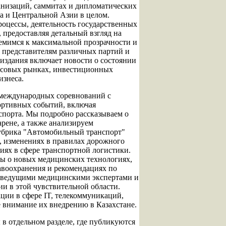
низаций, саммитах и дипломатических
на и Центральной Азии в целом.
оцессы, деятельность государственных
 предоставляя детальный взгляд на
мимся к максимальной прозрачности и
о представителям различных партий и
здания включает новости о состоянии
нсовых рынках, инвестиционных
изнеса.
международных соревнований с
портивных событий, включая
спорта. Мы подробно рассказываем о
арене, а также анализируем
Рубрика "Автомобильный транспорт"
, изменениях в правилах дорожного
ях в сфере транспортной логистики.
лы о новых медицинских технологиях,
авоохранения и рекомендациях по
с ведущими медицинскими экспертами и
и в этой чувствительной области.
ции в сфере IT, телекоммуникаций,
е внимание их внедрению в Казахстане.
 в отдельном разделе, где публикуются