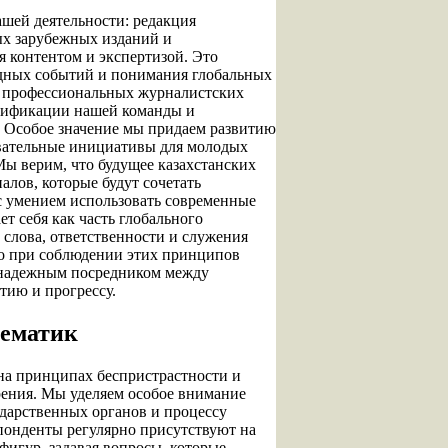
шей деятельности: редакция
ых зарубежных изданий и
я контентом и экспертизой. Это
дных событий и понимания глобальных
в профессиональных журналистских
алификации нашей команды и
 Особое значение мы придаем развитию
овательные инициативы для молодых
ы верим, что будущее казахстанских
алов, которые будут сочетать
 умением использовать современные
т себя как часть глобального
слова, ответственности и служения
ко при соблюдении этих принципов
надежным посредником между
тию и прогрессу.
тематик
на принципах беспристрастности и
рения. Мы уделяем особое внимание
ударственных органов и процессу
онденты регулярно присутствуют на
игур, задавая вопросы, которые