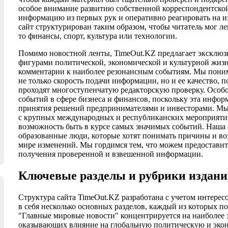
особое внимание развитию собственной корреспондентской 
информацию из первых рук и оперативно реагировать на 
сайт структурирован таким образом, чтобы читатель мог л
то финансы, спорт, культура или технологии.
Помимо новостной ленты, TimeOut.KZ предлагает эксклю
фигурами политической, экономической и культурной жизн
комментарии к наиболее резонансным событиям. Мы поним
не только скорость подачи информации, но и ее качество,
проходят многоступенчатую редакторскую проверку. Особ
событий в сфере бизнеса и финансов, поскольку эта инфор
принятия решений предпринимателями и инвесторами. Мы
с крупных международных и республиканских мероприяти
возможность быть в курсе самых значимых событий. Наша 
образованные люди, которые хотят понимать причины и в
мире изменений. Мы гордимся тем, что можем предостави
получения проверенной и взвешенной информации.
Ключевые разделы и рубрики издани
Структура сайта TimeOut.KZ разработана с учетом интерес
в себя несколько основных разделов, каждый из которых п
"Главные мировые новости" концентрируется на наиболее
оказывающих влияние на глобальную политическую и экон