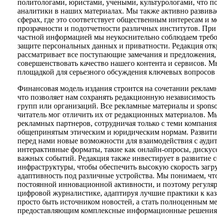
политологами, юристами, учеными, культурологами, что по
аналитики в наших материалах. Мы также активно развива
сферах, где это соответствует общественным интересам и
прозрачности и подотчетности различных институтов. При
частной информацией мы неукоснительно соблюдаем требов
защите персональных данных и приватности. Редакция откр
рассматривает все поступающие замечания и предложения,
совершенствовать качество нашего контента и сервисов. М
площадкой для серьезного обсуждения ключевых вопросов 
Финансовая модель издания строится на сочетании реклам
что позволяет нам сохранять редакционную независимость 
групп или организаций. Все рекламные материалы и sponso
читатель мог отличить их от редакционных материалов. М
рекламных партнеров, сотрудничая только с теми компаниям
общепринятым этическим и юридическим нормам. Развити
перед нами новые возможности для взаимодействия с ауди
интерактивные форматы, такие как онлайн-опросы, диску
важных событий. Редакция также инвестирует в развитие 
инфраструктуры, чтобы обеспечить высокую скорость загр
адаптивность под различные устройства. Мы понимаем, ч
постоянной инновационной активности, и поэтому регуля
цифровой журналистике, адаптируя лучшие практики к каза
просто быть источником новостей, а стать полноценным м
предоставляющим комплексные информационные решения