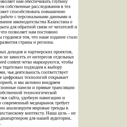
зволяет нам обеспечивать глубину
ем собственные расследования в тех
 может способствовать повышению
 работе с персональными данными и
ания законодательства Казахстана о
ыта для обратной связи от читателей и
 что позволяет нам постоянно
ы гордимся тем, что наше издание стало
развития страны и региона.
ных доходов и партнерских проектов,
и не зависеть от интересов отдельных
red content четко маркируются, чтобы
ы тщательно подходим к выбору
и, чья деятельность соответствует
е цифровых технологий открывает
торией, и мы активно внедряем
ссионные панели и прямые трансляции
собственной технологической
узки сайта, удобную навигацию и
то современный медиарынок требует
рно анализируем мировые тренды в
хстанскому контексту. Наша цель – не
едиапартнером для нашей аудитории,
.