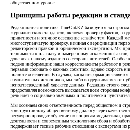
общественном уровне.
Принципы работы редакции и станд
Редакционная политика TimeOut.KZ базируется на строго
журналистских стандартов, включая проверку фактов, разд
приватности и этичное освещение sensitive тем. Каждый м
многоступенчатую проверку, начиная с верификации перв
редакторской правкой и юридической экспертизой. Мы пр
терпимости к плагиату и намеренному искажению фактов, 
доверия к нашему изданию со стороны читателей. Особое 
подачи информации: наши корреспонденты работают в реж
первыми сообщать о важных событиях, однако скорость ник
полноте освещения. В случаях, когда информация является
сомнительных источников, мы либо воздерживаемся от пуб
неподтвержденный характер данных. Редакция строго след
предоставляя возможность высказаться всем сторонам конф
речь идет о социально значимых и политически чувствител
Мы осознаем свою ответственность перед обществом и стр
конструктивному общественному диалогу через качестве
регулярно проходят обучение по вопросам медиаэтики, пр
деятельности и современным технологиям сбора и обрабо
поддерживает тесные рабочие отношения с экспертами из 