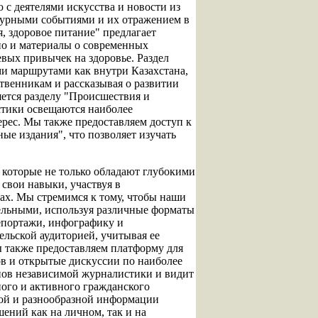
 с деятелями искусства и новости из
турными событиями и их отражением в
, здоровое питание" предлагает
но и материалы о современных
вых привычек на здоровье. Раздел
и маршрутами как внутри Казахстана,
ственникам и рассказывая о развитии
яется разделу "Происшествия и
стики освещаются наиболее
рес. Мы также предоставляем доступ к
ые издания", что позволяет изучать
 которые не только обладают глубокими
 свои навыки, участвуя в
ах. Мы стремимся к тому, чтобы наши
ельными, используя различные форматы
епортажи, инфографику и
ельской аудиторией, учитывая ее
 также предоставляем платформу для
ов и открытые дискуссии по наиболее
пов независимой журналистики и видит
ого и активного гражданского
ной и разнообразной информации
ений как на личном, так и на