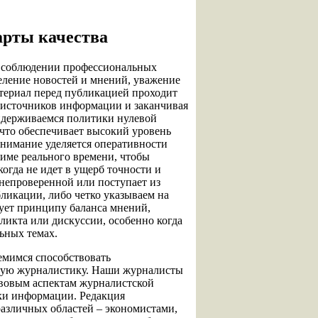
арты качества
м соблюдении профессиональных
еление новостей и мнений, уважение
атериал перед публикацией проходит
оисточников информации и заканчивая
идерживаемся политики нулевой
что обеспечивает высокий уровень
внимание уделяется оперативности
име реального времени, чтобы
огда не идет в ущерб точности и
 непроверенной или поступает из
ликации, либо четко указываем на
ует принципу баланса мнений,
ликта или дискуссии, особенно когда
ьных темах.
емимся способствовать
нную журналистику. Наши журналисты
авовым аспектам журналистской
тки информации. Редакция
различных областей – экономистами,