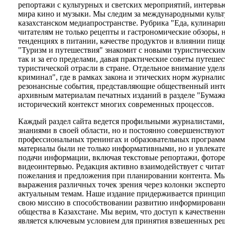
репортажи с культурных и светских мероприятий, интервью
мира кино и музыки. Мы следим за международными куль
казахстанском медиапространстве. Рубрика "Еда, кулинария
читателям не только рецепты и гастрономические обзоры, 
тенденциях в питании, качестве продуктов и влиянии пище
"Туризм и путешествия" знакомит с новыми туристическим
так и за его пределами, давая практические советы путеше
туристической отрасли в стране. Отдельное внимание удел
криминал", где в рамках закона и этических норм журнали
резонансные события, представляющие общественный инте
архивным материалам печатных изданий в разделе "Бумажн
исторический контекст многих современных процессов.
Каждый раздел сайта ведется профильными журналистами,
знаниями в своей области, но и постоянно совершенствуют
профессиональных тренингах и образовательных программ
материалы были не только информативными, но и увлекат
подачи информации, включая текстовые репортажи, фотор
видеоинтервью. Редакция активно взаимодействует с читат
пожелания и предложения при планировании контента. Мы
выражения различных точек зрения через колонки эксперт
актуальным темам. Наше издание придерживается принци
свою миссию в способствовании развитию информированн
общества в Казахстане. Мы верим, что доступ к качествен
является ключевым условием для принятия взвешенных реш