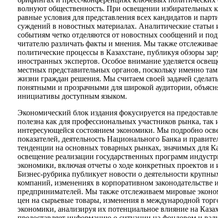
волнуют общественность. При освещении избирательных 
равные условия для представления всех кандидатов и парт
суждений в новостных материалах. Аналитические статьи
событиям четко отделяются от новостных сообщений и под
читателю различать факты и мнения. Мы также отслежив
политические процессы в Казахстане, публикуя обзоры з
иностранных экспертов. Особое внимание уделяется осве
местных представительных органов, поскольку именно та
жизни граждан решения. Мы считаем своей задачей сделат
понятными и прозрачными для широкой аудитории, объясн
инициативы доступным языком.
Экономический блок издания фокусируется на предоставл
полезна как для профессиональных участников рынка, так 
интересующейся состоянием экономики. Мы подробно осв
показателей, деятельность Национального Банка и правител
тенденции на основных товарных рынках, значимых для Ка
освещение реализации государственных программ индуст
экономики, включая отчеты о ходе конкретных проектов и 
Бизнес-рубрика публикует новости о деятельности крупны
компаний, изменениях в корпоративном законодательстве и
предпринимателей. Мы также отслеживаем мировые эконом
цен на сырьевые товары, изменения в международной торг
экономики, анализируя их потенциальное влияние на Каза
предоставляет информацию о ситуации на фондовом и вал