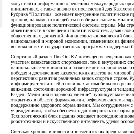
могут найти информацию о решениях международных орга
инициативах, а также анализ их последствий для Казахста
Рубрика "Политика" освещает внутренние политические пр
органов, парламентские дебаты и избирательные кампании,
функционирование политической системы страны. Мы стре
объективности в освещении политических тем, давая слов
общественных движений. Финансово-экономический блок и
национальной и мировой экономики, изменениях на фина
возможностях и государственных программах поддержки б
Спортивный раздел TimeOut.KZ посвящен освещению как 
участием казахстанских спортсменов, так и внутренних с
национальные чемпионаты и развитие детско-юношеского 
победах и достижениях казахстанских атлетов на мировой 
перспективы развития различных видов спорта в стране. 
информирует читателей о новинках автомобильного рынка
движения, состоянии дорожной инфраструктуры и тенденци
Раздел "Медицина и здравоохранение" публикует материа
открытиях в области фармакологии, реформах системы здр
поддержанию здорового образа жизни. Мы сотрудничаем 
учреждениями, чтобы обеспечить достоверность информаци
Технологический блок издания освещает последние иннова
робототехники и искусственного интеллекта, уделяя особо
Светская хроника и новости о знаменитостях представлены