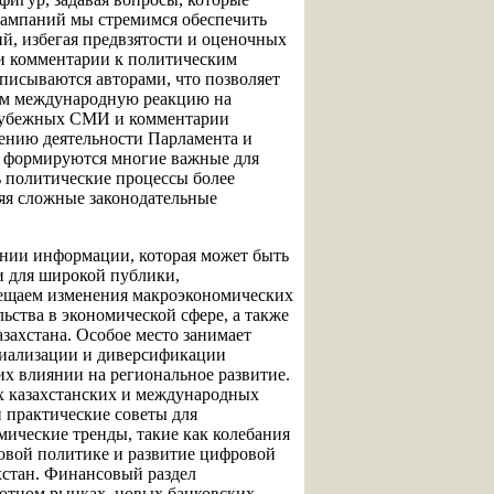
кампаний мы стремимся обеспечить
ий, избегая предвзятости и оценочных
 и комментарии к политическим
писываются авторами, что позволяет
аем международную реакцию на
арубежных СМИ и комментарии
щению деятельности Парламента и
м формируются многие важные для
ь политические процессы более
яя сложные законодательные
ении информации, которая может быть
и для широкой публики,
ещаем изменения макроэкономических
ьства в экономической сфере, а также
захстана. Особое место занимает
риализации и диверсификации
их влиянии на региональное развитие.
х казахстанских и международных
 практические советы для
ические тренды, такие как колебания
овой политике и развитие цифровой
хстан. Финансовый раздел
ютном рынках, новых банковских