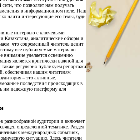
сети, что позволяет нам получать
изменения в информационном поле. Наш
егко найти интересующие его темы, будь
зивные интервью с ключевыми
и Казахстана, аналитические обзоры и
аем, что современный читатель ценит
 поэтому все публикуемые материалы
ое внимание уделяется освещению
мация является критически важной для
 также регулярно публикуем репортажи
й, обеспечивая нашим читателям
аудитория – это активные,
озможные последствия происходящих в
ть им надежную платформу для
я
ов разнообразной аудитории и включает
освящен определенной тематике. Раздел
 значимых международных событиях,
омическую ситуацию. Здесь читатели