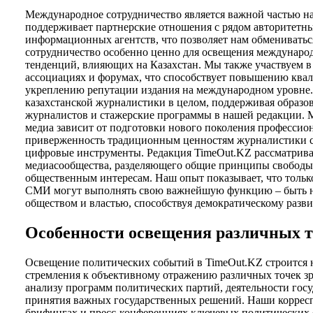
Международное сотрудничество является важной частью на
поддерживает партнерские отношения с рядом авторитетн
информационных агентств, что позволяет нам обмениватьс
сотрудничество особенно ценно для освещения междунаро
тенденций, влияющих на Казахстан. Мы также участвуем 
ассоциациях и форумах, что способствует повышению кв
укреплению репутации издания на международном уровне.
казахстанской журналистики в целом, поддерживая образ
журналистов и стажерские программы в нашей редакции. М
медиа зависит от подготовки нового поколения профессион
приверженность традиционным ценностям журналистики с
цифровые инструменты. Редакция TimeOut.KZ рассматривае
медиасообщества, разделяющего общие принципы свободы 
общественным интересам. Наш опыт показывает, что толь
СМИ могут выполнять свою важнейшую функцию – быть 
обществом и властью, способствуя демократическому разви
Особенности освещения различных 
Освещение политических событий в TimeOut.KZ строится 
стремления к объективному отражению различных точек з
анализу программ политических партий, деятельности гос
принятия важных государственных решений. Наши корресп
брифингах и пресс-конференциях ключевых политических ф