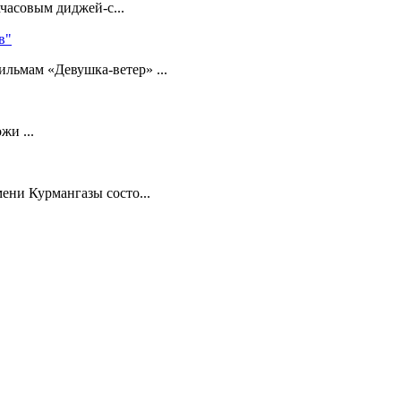
хчасовым диджей-с...
в"
льмам «Девушка-ветер» ...
жи ...
ени Курмангазы состо...