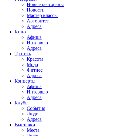
Новые рестораны
Новости
Мастер классы
Авторитет
Адреса
Кино
Афиша
Интервью
Адреса
Тратить
Красота
Мода
Фитнес
Адреса
Концерты
Афиша
Интервью
Адреса
Клубы
События
Люди
Адреса
Выставки
Места
Люди