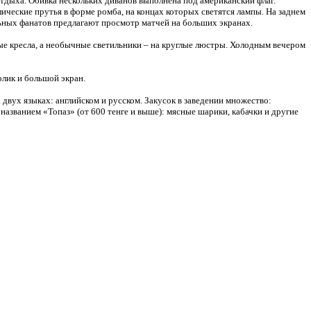
тдыха. Обивка нескольких диванов выполнена под американский флаг.
ческие прутья в форме ромба, на концах которых светятся лампы. На заднем
льных фанатов предлагают просмотр матчей на больших экранах.
ные кресла, а необычные светильники – на круглые люстры. Холодным вечером
олик и большой экран.
двух языках: английском и русском. Закусок в заведении множество:
 названием «Топаз» (от 600 тенге и выше): мясные шарики, кабачки и другие