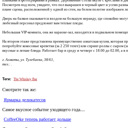
планками и фотографиями в рамках. Деревянные столы вкупе с креслами и д
Посмотрев под ноги, увидите, что пол выкрашен в черный цвет и усеян раз
плане сцены, расположенной у одной из стен, на белом полотне изображен л
Дверь на балкон оказывается входом на большую веранду, где спокойно могу
любезный персонал предложит вам теплые пледы.
Небольшая VIP-комната, она же караоке-зал, находится в подвальном помещ
На втором этаже представлена преимущественно азиатская кухня, которая пр
попробуйте кокосовые креветки (за 2 250 тенге) или спринг-роллы с сыром (з
вкусные и легкие блюда. Работает бар в среду и четверг с 18.00 до 02.00, а в 
г. Алматы, ул. Тулебаева, 38/61,
тел.: .
Теги:
The Whiskey Bar
Смотрите так же:
Ярмарка деликатесов
Самое вкусное событие уходящего года....
CoffeeOke теперь работает дольше