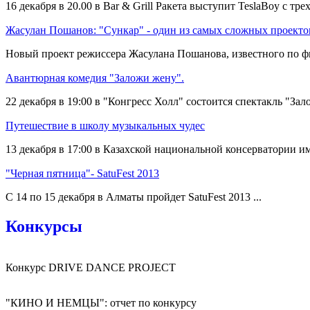
16 декабря в 20.00 в Bar & Grill Ракета выступит TeslaBoy с тре
Жасулан Пошанов: "Сункар" - один из самых сложных проекто
Новый проект режиссера Жасулана Пошанова, известного по фи
Авантюрная комедия "Заложи жену".
22 декабря в 19:00 в "Конгресс Холл" состоится спектакль "Зало
Путешествие в школу музыкальных чудес
13 декабря в 17:00 в Казахской национальной консерватории им
"Черная пятница"- SatuFest 2013
С 14 по 15 декабря в Алматы пройдет SatuFest 2013 ...
Конкурсы
Конкурс DRIVE DANCE PROJECT
"КИНО И НЕМЦЫ": отчет по конкурсу