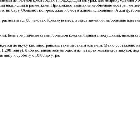
иванами из плотной кожи создают подходящий антураж для непринужденного о
ными надписями и разметками. Привлекают внимание необычные люстры: металли
оготип бара. Обещают поп-рок, джаз и блюз в живом исполнении. А для футбо
т разместиться 80 человек. Кожаную мебель здесь заменили на большие плете
ении. Белые кирпичные стены, большой кожаный диван с подушками, низкий ст
идется по вкусу как иностранцам, так и местным жителям. Меню составлено на 
а 1 200 тенге). Либо остановитесь на одном из четырех комплектов закусок под
пятницу и субботу с 18.00 до утра.