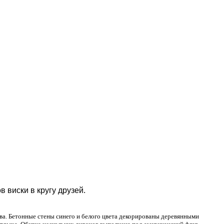
 виски в кругу друзей.
рева. Бетонные стены синего и белого цвета декорированы деревянными