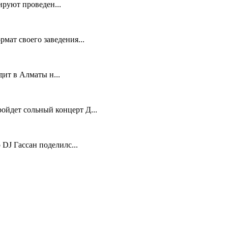
руют проведен...
мат своего заведения...
ит в Алматы н...
ойдет сольный концерт Д...
 DJ Гассан поделилс...