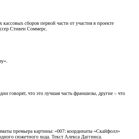
х кассовых сборов первой части от участия в проекте
иссер Стивен Соммерс.
ву».
ни говорят, что это лучшая часть франшизы, другие – что
лматы премьера картины: «007: координаты «Скайфолл»
одного сюжетного хода. Текст Алекса Даггинса.