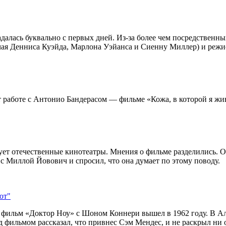
далась буквально с первых дней. Из-за более чем посредственны
ючая Денниса Куэйда, Марлона Уэйанса и Сиенну Миллер) и реж
т работе с Антонио Бандерасом — фильме «Кожа, в которой я жи
ет отечественные кинотеатры. Мнения о фильме разделились. Од
с Миллой Йовович и спросил, что она думает по этому поводу.
ют"
 фильм «Доктор Ноу» с Шоном Коннери вышел в 1962 году. В А
д фильмом рассказал, что привнес Сэм Мендес, и не раскрыл ни 