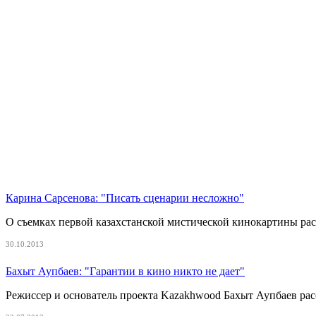
Карина Сарсенова: "Писать сценарии несложно"
О съемках первой казахстанской мистической кинокартины рас
30.10.2013
Бахыт Аупбаев: "Гарантии в кино никто не дает"
Режиссер и основатель проекта Kazakhwood Бахыт Аупбаев расс