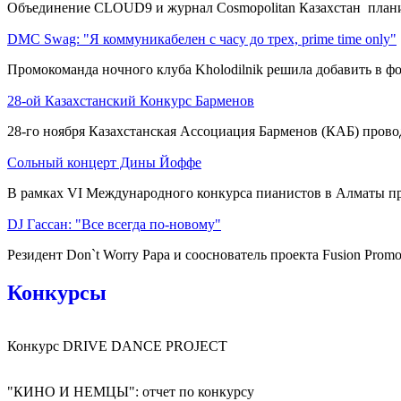
Объединение CLOUD9 и журнал Cosmopolitan Казахстан плани
DMC Swag: "Я коммуникабелен с часу до трех, prime time only"
Промокоманда ночного клуба Kholodilnik решила добавить в фор
28-ой Казахстанский Конкурс Барменов
28-го ноября Казахстанская Ассоциация Барменов (КАБ) провод
Сольный концерт Дины Йоффе
В рамках VI Международного конкурса пианистов в Алматы пр
DJ Гассан: "Все всегда по-новому"
Резидент Don`t Worry Papa и сооснователь проекта Fusion Promo
Конкурсы
Конкурс DRIVE DANCE PROJECT
"КИНО И НЕМЦЫ": отчет по конкурсу