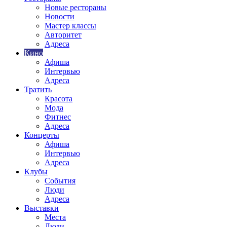
Новые рестораны
Новости
Мастер классы
Авторитет
Адреса
Кино
Афиша
Интервью
Адреса
Тратить
Красота
Мода
Фитнес
Адреса
Концерты
Афиша
Интервью
Адреса
Клубы
События
Люди
Адреса
Выставки
Места
Люди