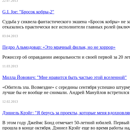
22.07.2013
G.I. Joe: "Бросок кобры-2"
Судьба у сиквела фантастического экшена «Бросок кобры» не за
отказались практически все исполнители главных ролей (вкл
03.04.2013
Педро Альмодовар: «Это мрачный фильм, но не хоррор»
Режиссер об оправдании аморальности и своей первой за 20 ле
11.03.2013
Милла Йовович: "Мне нравится быть частью этой вселенной"
«Обитель зла. Возмездие» с середины сентября успешно штурму
лучше бы ее вообще не снимали. Андрей Мануйлов встретился 
12.02.2013
Дэниель Крэйг: "Я берусь за проекты, которые меня вдохновля
В этом году Джеймс Бонд отмечает 50-летний юбилей. Первый
прошла в конце октября. Дэниел Крэйг еще во время работы на