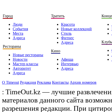
Город
Тратить
Конц
Люди
Красота
События
Новые коллекций
Места
Стиль
Адреса
Фитнес
Клуб
Адреса
Рестораны
Кино
Новые рестораны
Новости
Афиша
Мастер классы
Интервью
Авторитет
Адреса
Адреса
О Timeоut
Редакция
Реклама
Контакты
Архив номеров
: TimeOut.kz — лучшие развлечени
материалов данного сайта возможн
разрешения редакции. При цитиро