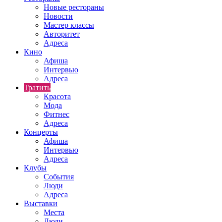
Новые рестораны
Новости
Мастер классы
Авторитет
Адреса
Кино
Афиша
Интервью
Адреса
Тратить
Красота
Мода
Фитнес
Адреса
Концерты
Афиша
Интервью
Адреса
Клубы
События
Люди
Адреса
Выставки
Места
Люди