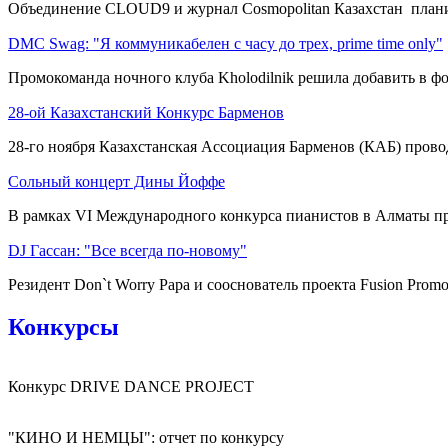
Объединение CLOUD9 и журнал Cosmopolitan Казахстан плани
DMC Swag: "Я коммуникабелен с часу до трех, prime time only"
Промокоманда ночного клуба Kholodilnik решила добавить в фор
28-ой Казахстанский Конкурс Барменов
28-го ноября Казахстанская Ассоциация Барменов (КАБ) провод
Сольный концерт Дины Йоффе
В рамках VI Международного конкурса пианистов в Алматы пр
DJ Гассан: "Все всегда по-новому"
Резидент Don`t Worry Papa и сооснователь проекта Fusion Promo
Конкурсы
Конкурс DRIVE DANCE PROJECT
"КИНО И НЕМЦЫ": отчет по конкурсу