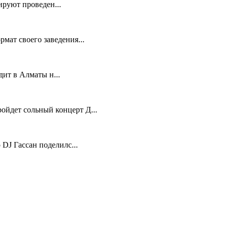
руют проведен...
мат своего заведения...
ит в Алматы н...
ойдет сольный концерт Д...
 DJ Гассан поделилс...