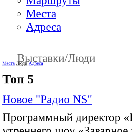
Маршруты
Места
Адреса
Выставки
/
Люди
Места
Люди
Адреса
Топ 5
Новое "Радио NS"
Программный директор «Р
утреннего шоу «Заварное у