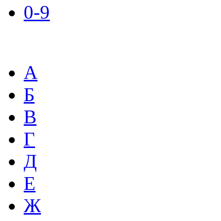
0-9
А
Б
В
Г
Д
Е
Ж