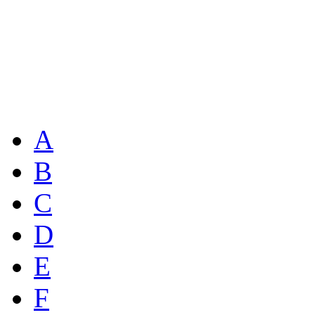
A
B
C
D
E
F