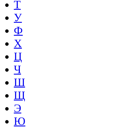
Т
У
Ф
Х
Ц
Ч
Ш
Щ
Э
Ю