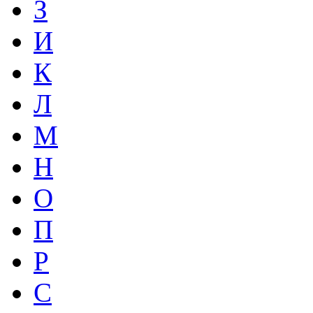
З
И
К
Л
М
Н
О
П
Р
С