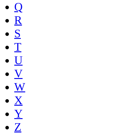
Q
R
S
T
U
V
W
X
Y
Z