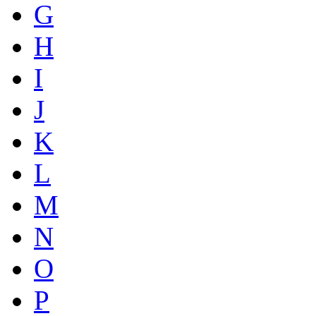
G
H
I
J
K
L
M
N
O
P