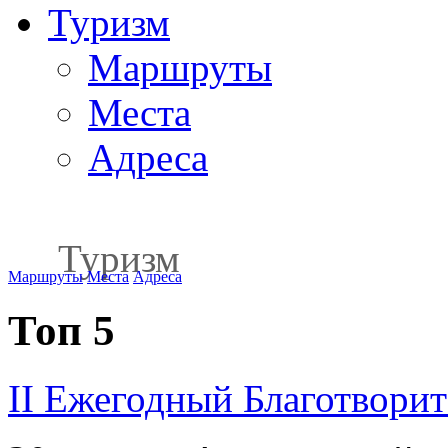
Туризм
Маршруты
Места
Адреса
Туризм
Маршруты
Места
Адреса
Топ 5
II Ежегодный Благотвори