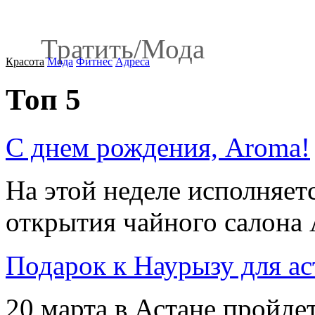
Тратить
/
Мода
Красота
Мода
Фитнес
Адреса
Топ 5
С днем рождения, Aroma!
На этой неделе исполняет
открытия чайного салона A
Подарок к Наурызу для ас
20 марта в Астане пройдет