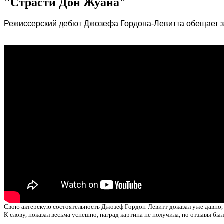
"Страсти Дон Жуана"
Режиссерский дебют Джозефа Гордона-Левитта обещает зри
Свою актерскую состоятельность Джозеф Гордон-Левитт доказал уже давно, о
К слову, показал весьма успешно, наград картина не получила, но отзывы б