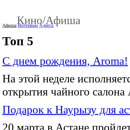
Кино
/
Афиша
Афиша
Интервью
Адреса
Топ 5
С днем рождения, Aroma!
На этой неделе исполняет
открытия чайного салона A
Подарок к Наурызу для ас
20 марта в Астане пройдет