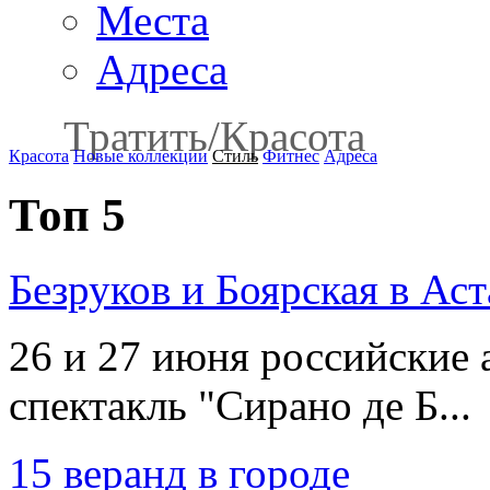
Места
Адреса
Тратить
/
Красота
Красота
Новые коллекции
Стиль
Фитнес
Адреса
Топ 5
Безруков и Боярская в Аст
26 и 27 июня российские 
спектакль "Сирано де Б...
15 веранд в городе