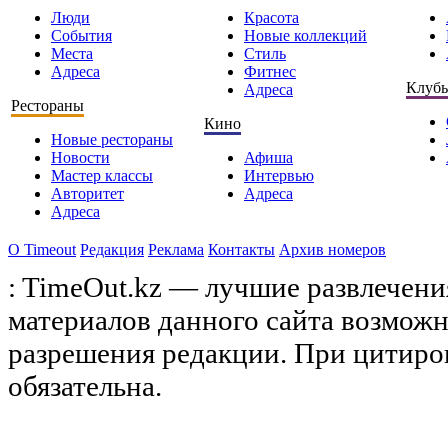
Люди
Красота
События
Новые коллекций
Места
Стиль
Адреса
Фитнес
Клуб
Адреса
Рестораны
Кино
Новые рестораны
Новости
Афиша
Мастер классы
Интервью
Авторитет
Адреса
Адреса
О Timeоut
Редакция
Реклама
Контакты
Архив номеров
: TimeOut.kz — лучшие развлечени
материалов данного сайта возможн
разрешения редакции. При цитиро
обязательна.