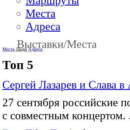
Маршруты
Места
Адреса
Выставки
/
Места
Места
Люди
Адреса
Топ 5
Сергей Лазарев и Слава в
27 сентября российские п
с совместным концертом. .