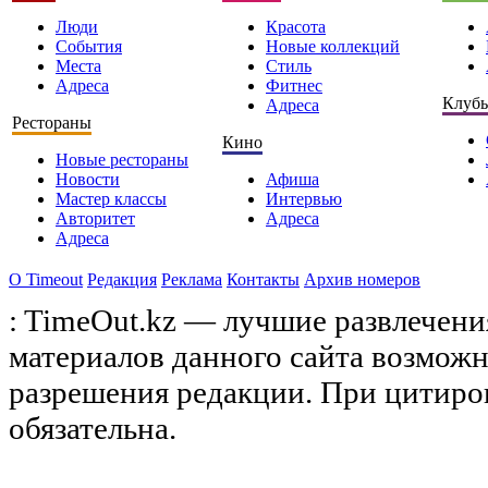
Люди
Красота
События
Новые коллекций
Места
Стиль
Адреса
Фитнес
Клуб
Адреса
Рестораны
Кино
Новые рестораны
Новости
Афиша
Мастер классы
Интервью
Авторитет
Адреса
Адреса
О Timeоut
Редакция
Реклама
Контакты
Архив номеров
: TimeOut.kz — лучшие развлечени
материалов данного сайта возможн
разрешения редакции. При цитиро
обязательна.