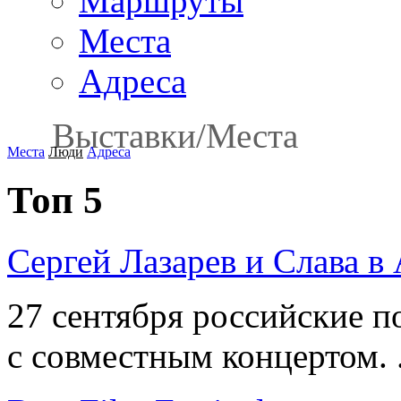
Маршруты
Места
Адреса
Выставки
/
Места
Места
Люди
Адреса
Топ 5
Сергей Лазарев и Слава в
27 сентября российские п
с совместным концертом. .