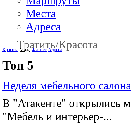
Маршруты
Места
Адреса
Тратить
/
Красота
Красота
Мода
Фитнес
Адреса
Топ 5
Неделя мебельного салон
В "Атакенте" открылись 
"Мебель и интерьер-...