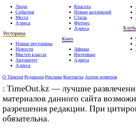
Люди
Красота
События
Новые коллекций
Места
Стиль
Адреса
Фитнес
Клуб
Адреса
Рестораны
Кино
Новые рестораны
Новости
Афиша
Мастер классы
Интервью
Авторитет
Адреса
Адреса
О Timeоut
Редакция
Реклама
Контакты
Архив номеров
: TimeOut.kz — лучшие развлечени
материалов данного сайта возможн
разрешения редакции. При цитиро
обязательна.