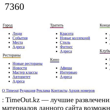
7360
Город
Тратить
Конц
Люди
Красота
События
Новые коллекций
Места
Стиль
Адреса
Фитнес
Клуб
Адреса
Рестораны
Кино
Новые рестораны
Новости
Афиша
Мастер классы
Интервью
Авторитет
Адреса
Адреса
О Timeоut
Редакция
Реклама
Контакты
Архив номеров
: TimeOut.kz — лучшие развлечени
материалов данного сайта возможн