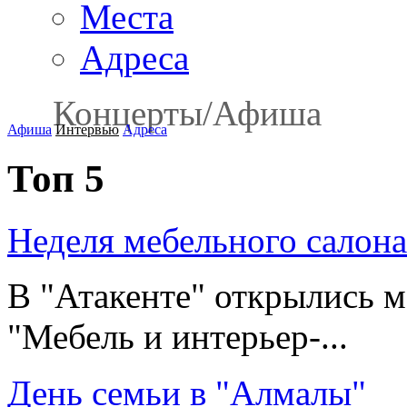
Места
Адреса
Концерты
/
Афиша
Афиша
Интервью
Адреса
Топ 5
Неделя мебельного салон
В "Атакенте" открылись 
"Мебель и интерьер-...
День семьи в "Алмалы"