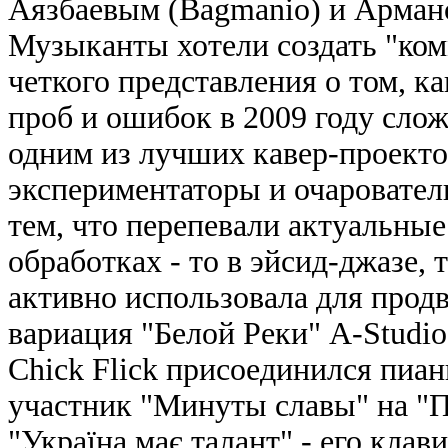
Аязбаевым (Bagmanio) и Арман
Музыканты хотели создать "ком
четкого представления о том, ка
проб и ошибок в 2009 году слож
одним из лучших кавер-проекто
экспериментаторы и очаровател
тем, что перепевали актуальны
обработках - то в эйсид-джазе, 
активно использовала для продв
вариация "Белой Реки" A-Studio
Chick Flick присоединился пиан
участник "Минуты славы" на "П
"Україна має талант" - его кла