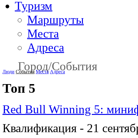
Туризм
Маршруты
Места
Адреса
Город
/
События
Люди
События
Места
Адреса
Топ 5
Red Bull Winning 5: мини
Квалификация - 21 сентября