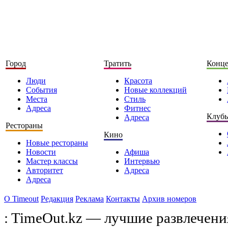
Город
Тратить
Конц
Люди
Красота
События
Новые коллекций
Места
Стиль
Адреса
Фитнес
Клуб
Адреса
Рестораны
Кино
Новые рестораны
Новости
Афиша
Мастер классы
Интервью
Авторитет
Адреса
Адреса
О Timeоut
Редакция
Реклама
Контакты
Архив номеров
: TimeOut.kz — лучшие развлечени