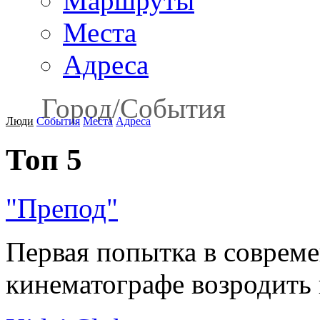
Маршруты
Места
Адреса
Город
/
События
Люди
События
Места
Адреса
Топ 5
"Препод"
Первая попытка в соврем
кинематографе возродить 