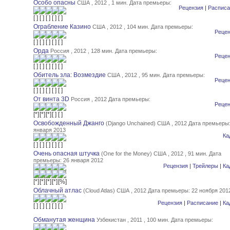
Особо опасны
США , 2012 , 1 мин.
Дата премьеры:
Рецензия
|
Расписа
Ограбление Казино
США , 2012 , 104 мин.
Дата премьеры:
Рецен
Орда
Россия , 2012 , 128 мин.
Дата премьеры:
Рецен
Обитель зла: Возмездие
США , 2012 , 95 мин.
Дата премьеры:
Рецен
От винта 3D
Россия , 2012
Дата премьеры:
Рецен
Освобожденный Джанго
(Django Unchained) США , 2012
Дата премьеры:
января 2013
Ка
Очень опасная штучка
(One for the Money) США , 2012 , 91 мин.
Дата
премьеры: 26 января 2012
Рецензия
|
Трейлеры
|
Ка
Облачный атлас
(Cloud Atlas) США , 2012
Дата премьеры: 22 ноября 201
Рецензия
|
Расписание
|
Ка
Обманутая женщина
Узбекистан , 2011 , 100 мин.
Дата премьеры: