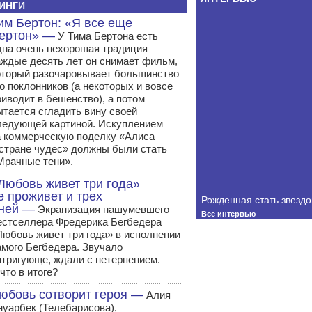
ИНГИ
им Бертон: «Я все еще
ертон» —
У Тима Бертона есть
дна очень нехорошая традиция —
аждые десять лет он снимает фильм,
оторый разочаровывает большинство
го поклонников (а некоторых и вовсе
риводит в бешенство), а потом
ытается сгладить вину своей
ледующей картиной. Искуплением
а коммерческую поделку «Алиса
 стране чудес» должны были стать
Мрачные тени».
Любовь живет три года»
е проживет и трех
Рожденная стать звездо
ней —
Экранизация нашумевшего
Все интервью
естселлера Фредерика Бегбедера
Любовь живет три года» в исполнении
амого Бегбедера. Звучало
нтригующе, ждали с нетерпением.
что в итоге?
юбовь сотворит героя —
Алия
нуарбек (Телебарисова),