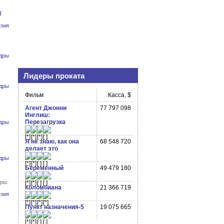
d
зия
дры
Лидеры проката
дры
Фильм
Касса, $
Агент Джонни
77 797 098
Инглиш:
Перезагрузка
дры
Я не знаю, как она
68 548 720
делает это
дры
Беременный
49 479 180
ры:
Коломбиана
21 366 719
зия
Пункт назначения-5
19 075 665