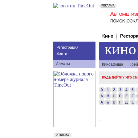
Кино
Рестор
кино
Регистрация
Войти
Алматы
Киноафиша
Трей
Куда пойти? Что с
0
1
2
3
4
5
A
B
C
D
E
F
А
Б
В
Г
Д
Е