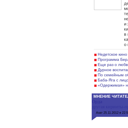
д
м
т
н
и
к
в
к
о 
Недетское кино
Программа Бер
Еще раз о любв
Дурное воспита
По семейным о
Баба-Яга с лиц
«Одержимая» н
МНЕНИЕ ЧИТАТЕ
Орда
другая кирииты-пр
Азат
25.11.2012 в 22: