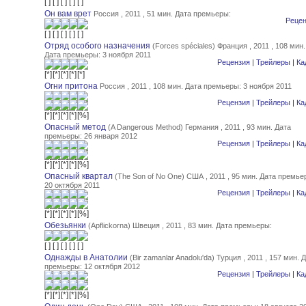
Он вам врет
Россия , 2011 , 51 мин.
Дата премьеры:
Рецен
Отряд особого назначения
(Forces spéciales) Франция , 2011 , 108 мин.
Дата премьеры: 3 ноября 2011
Рецензия
|
Трейлеры
|
Ка
Огни притона
Россия , 2011 , 108 мин.
Дата премьеры: 3 ноября 2011
Рецензия
|
Трейлеры
|
Ка
Опасный метод
(A Dangerous Method) Германия , 2011 , 93 мин.
Дата
премьеры: 26 января 2012
Рецензия
|
Трейлеры
|
Ка
Опасный квартал
(The Son of No One) США , 2011 , 95 мин.
Дата премье
20 октября 2011
Рецензия
|
Трейлеры
|
Ка
Обезьянки
(Apflickorna) Швеция , 2011 , 83 мин.
Дата премьеры:
Однажды в Анатолии
(Bir zamanlar Anadolu'da) Турция , 2011 , 157 мин.
Д
премьеры: 12 октября 2012
Рецензия
|
Трейлеры
|
Ка