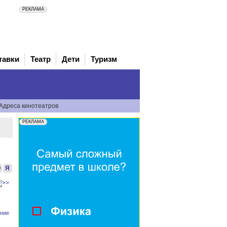
тавки
Театр
Дети
Туризм
Адреса кинотеатров
Ю
Я
ние