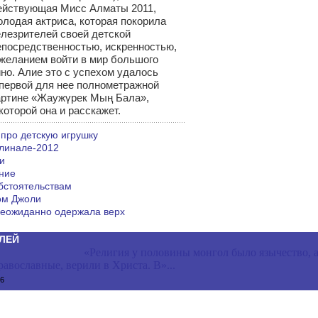
ействующая Мисс Алматы 2011,
олодая актриса, которая покорила
елезрителей своей детской
епосредственностью, искренностью,
 желанием войти в мир большого
ино. Алие это с успехом удалось
 первой для нее полнометражной
артине «Жаужүрек Мың Бала»,
которой она и расскажет.
 про детскую игрушку
линале-2012
и
ние
бстоятельствам
ом Джоли
еожиданно одержала верх
ЛЕЙ
«Религия у половины монгол было язычество, 
авославные, верили в Христа. В»...
56