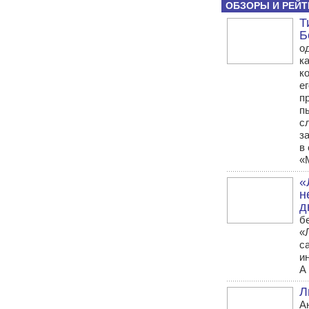
ОБЗОРЫ И РЕЙТ
Т
Б
о
к
к
е
п
п
с
з
в
«
«
н
д
б
«
с
и
А 
Л
А