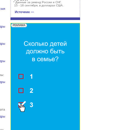
*
Данные за уикенд России и СНГ,
15 - 18 сентября, в долларах США.
зия
Источник —
дры
дры
дры
ры:
дры
ата
дры