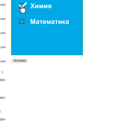
ние
зия
зия
зия
зия
 3
дры
дры
2
дры