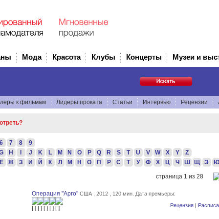
аны
Мода
Красота
Клубы
Концерты
Музеи и выс
леры к фильмам
Лидеры проката
Статьи
Интервью
Рецензии
мотреть?
6
7
8
9
G
H
I
J
K
L
M
N
O
P
Q
R
S
T
U
V
W
X
Y
Z
Ё
Ж
З
И
Й
К
Л
М
Н
О
П
Р
С
Т
У
Ф
Х
Ц
Ч
Ш
Щ
Э
страница 1 из 28
Операция "Арго"
США , 2012 , 120 мин.
Дата премьеры:
Рецензия
|
Расписа