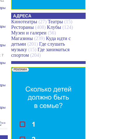
011
дры
АДРЕСА
Кинотеатры
(27)
Театры
(15)
дры
Рестораны
(408)
Клубы
(124)
Музеи и галереи
(56)
Магазины
(239)
Куда идти с
детьми
(201)
Где слушать
дры
музыку
(15)
Где заниматься
спортом
(204)
 7
дры
дры
дры