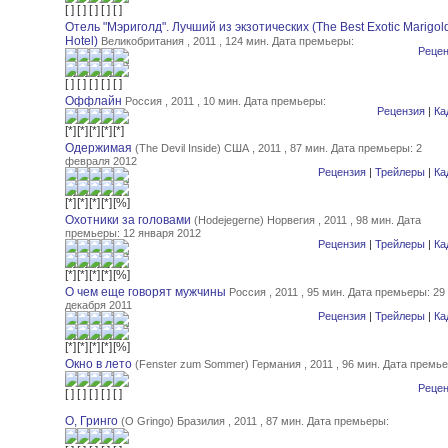
Отель "Мэриголд". Лучший из экзотических (The Best Exotic Marigol
Hotel)
Великобритания , 2011 , 124 мин.
Дата премьеры:
Рецен
Оффлайн
Россия , 2011 , 10 мин.
Дата премьеры:
Рецензия
|
Ка
Одержимая
(The Devil Inside) США , 2011 , 87 мин.
Дата премьеры: 2
февраля 2012
Рецензия
|
Трейлеры
|
Ка
Охотники за головами
(Hodejegerne) Норвегия , 2011 , 98 мин.
Дата
премьеры: 12 января 2012
Рецензия
|
Трейлеры
|
Ка
О чем еще говорят мужчины
Россия , 2011 , 95 мин.
Дата премьеры: 29
декабря 2011
Рецензия
|
Трейлеры
|
Ка
Окно в лето
(Fenster zum Sommer) Германия , 2011 , 96 мин.
Дата премье
Рецен
О, Гринго
(O Gringo) Бразилия , 2011 , 87 мин.
Дата премьеры: