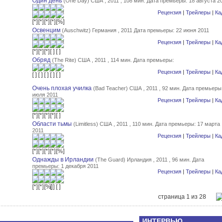
Один день
(One Day) США , 2011 , 108 мин.
Дата премьеры: 18 августа 2
Рецензия
|
Трейлеры
|
Ка
Освенцим
(Auschwitz) Германия , 2011
Дата премьеры: 22 июня 2011
Рецензия
|
Трейлеры
|
Ка
Обряд
(The Rite) США , 2011 , 114 мин.
Дата премьеры:
Рецензия
|
Трейлеры
|
Ка
Очень плохая училка
(Bad Teacher) США , 2011 , 92 мин.
Дата премьеры:
июля 2011
Рецензия
|
Трейлеры
|
Ка
Области тьмы
(Limitless) США , 2011 , 110 мин.
Дата премьеры: 17 марта
2011
Рецензия
|
Трейлеры
|
Ка
Однажды в Ирландии
(The Guard) Ирландия , 2011 , 96 мин.
Дата
премьеры: 1 декабря 2011
Рецензия
|
Трейлеры
|
Ка
страница 1 из 28
ИНТЕРВЬЮ