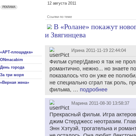
12 августа 2011
Ссылки по теме
В «Ролане» покажут ново
и Звягинцева
Ирина
2011-11-19 22:44:04
«АРТ-площадка»
ONmacabim
Фильм супер!Давно я так не прол
День города
романтично, нежно... но знаете п
За три моря
показалось что он уже ее полюбил,
не специально сграл так роль, п
«Верная жена»
фильма, …
подробнее
Марина
2011-08-30 13:58:37
Прекрасный фильм. Игра актеров
джим Стерджесс неотразим. Глав
Энн Хэтуэй, трогательна и роман
не осталось. Она любит Декстона