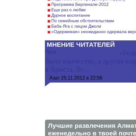
Программа Берлинале-2012
Еще раз о любви
Дурное воспитание
По семейным обстоятельствам
Баба-Яга с лицом Джоли
«Одержимая» неожиданно одержала вер
МНЕНИЕ ЧИТАТЕЛЕЙ
Орда
«Рел
было язычество, а другая к
в Христа. В»...
Азат
25.11.2012 в 22:56
Лучшие развлечения Алма
eженедельно в твоей почте