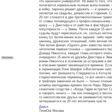
что закончили университет. Но вместо того, что
полагается нормальным пьяным выпускникам, 
в койку, парочка решает дружить — и хранить 
несмотря на свадьбы, депрессии и старение.
20 лет сложатся в две противоположные траек
от славы телеведущего к профессиональному 
краху — у Декстера и от рабства в фастфуде к
популярности — у Эммы. Почти каждое 15 июл
судьбы будут пересекаться, но, сколько ниточк
конец тут более-менее ясен заранее: либо пер
наконец, дружеских отношений, либо вечная пе
Тем более финал «Одного дня» известен мног
читателям первоисточника — одноименного бе
Дэвида Николлса, каждая глава которого опис
очередного 15 июля из дружбы Декстера и Эм
роман Николлса в основном за остроумие и ме
в описании примет меняющегося времени. Есл
в экранизации Лоне Шерфиг («Воспитание чувс
похоже, нет (внешность Стерджесса и Хэтэуэй
стереотипические перемены), то вот ничего см
в трейлере замечено не было — только отноше
штампы мелодрамы времен после Норы Эфрон 
сюжетном сходстве с «Когда Гарри встретил С
и говорить нечего — так оно очевидно) и беспл
то николлсовские друзья не занимаются) паток
затянувшегося на 20 лет воспитания чувств.
Дарья
TimeOut Москва