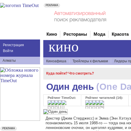
Кино
Рестораны
Мода
Красота
кино
Регистрация
Войти
Алматы
Киноафиша
Трейлеры к фильмам
Лидеры п
Куда пойти? Что смотреть?
Один день
(One Da
Рейтинг TimeOut:
Рейтинг читателей (14):
Декстер (Джим Стерджесс) и Эмма (Энн Хэтэуэ
познакомились 15 июля 1988-го — тогда она н
ленноновские очочки, он щеголял кудрями, и о