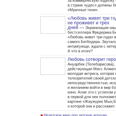
за коммерческую поделку
в стране чудес» должны б
«Мрачные тени».
«Любовь живет три го
не проживет и трех
дней —
Экранизация на
бестселлера Фредерика Б
«Любовь живет три года» 
самого Бегбедера. Звучал
интригующе, ждали с нете
А что в итоге?
Любовь сотворит гер
Ануарбек (Телебарисова),
действующая Мисс Алматы
молодая актриса, которая
телезрителей своей детск
непосредственностью, иск
и желанием войти в мир б
кино. Алие это с успехом 
в первой для нее полноме
картине «Жаужүрек Мың Б
о которой она и расскажет.
Недетское кино про детскую игрушку