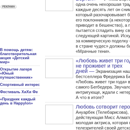
одна очень нехорошая тр
каждые десять лет он сни
который разочаровывает 
его поклонников (а некото
приводит в бешенство), а 
пытается сгладить вину с
следующей картиной. Иск
за коммерческую поделку
в стране чудес» должны б
В помощь детям:
«Мрачные тени».
благотворительная
акция «Детский
«Любовь живет три го
мир»
не проживет и трех
Открытие лагеря
дней —
Экранизация на
«Юный
бестселлера Фредерика Б
путешественник»
«Любовь живет три года» 
Спортивный интерес
самого Бегбедера. Звучал
Фестиваль ХиХи Фе
интригующе, ждали с нете
А что в итоге?
«Праздник каждый
день в Happylon»
Любовь сотворит гер
Ануарбек (Телебарисова),
действующая Мисс Алматы
молодая актриса, которая
телезрителей своей детск