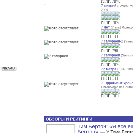
7 жизней
(Seven Po
2009
7 лет
(7 ans) Франци
7 самураев-2
(Samu
7 самураев
(Samura
72 метра
США , 200
71 фрагмент хрон
Chronologie des Zufal
ОБЗОРЫ И РЕЙТИНГИ
Тим Бертон: «Я все е
Бертон» —
У Тима Берто