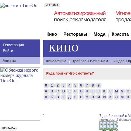
Кино
Рестораны
Мода
Красота
кино
Регистрация
Войти
Алматы
Киноафиша
Трейлеры к фильмам
Лидеры п
Куда пойти? Что смотреть?
0
1
2
3
4
5
6
7
8
9
A
B
C
D
E
F
G
H
I
J
K
L
M
N
O
А
Б
В
Г
Д
Е
Ё
Ж
З
И
Й
К
Л
М
Н
7 дней и ночей с 
премьеры: 2 феврал