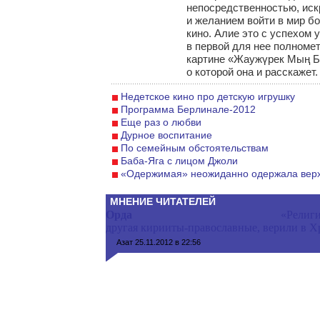
непосредственностью, иск
и желанием войти в мир б
кино. Алие это с успехом 
в первой для нее полноме
картине «Жаужүрек Мың Б
о которой она и расскажет.
Недетское кино про детскую игрушку
Программа Берлинале-2012
Еще раз о любви
Дурное воспитание
По семейным обстоятельствам
Баба-Яга с лицом Джоли
«Одержимая» неожиданно одержала вер
МНЕНИЕ ЧИТАТЕЛЕЙ
Орда
«Религи
другая кирииты-православные, верили в Хр
Азат
25.11.2012 в 22:56