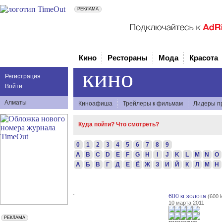
Кино
Рестораны
Мода
Красота
кино
Регистрация
Войти
Алматы
Киноафиша
Трейлеры к фильмам
Лидеры п
Куда пойти? Что смотреть?
0
1
2
3
4
5
6
7
8
9
A
B
C
D
E
F
G
H
I
J
K
L
M
N
O
А
Б
В
Г
Д
Е
Ё
Ж
З
И
Й
К
Л
М
Н
600 кг золота
(600 
10 марта 2011