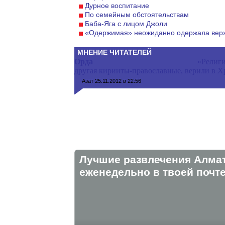
Дурное воспитание
По семейным обстоятельствам
Баба-Яга с лицом Джоли
«Одержимая» неожиданно одержала вер
МНЕНИЕ ЧИТАТЕЛЕЙ
Орда
«Религи
другая кирииты-православные, верили в Хр
Азат
25.11.2012 в 22:56
Лучшие развлечения Алма
eженедельно в твоей почте