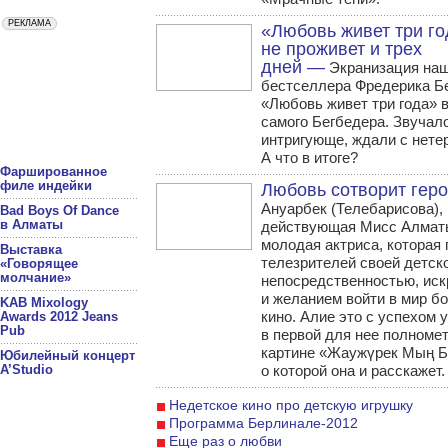
«Любовь живет три го
не проживет и трех
дней —
Экранизация на
бестселлера Фредерика Б
«Любовь живет три года» 
самого Бегбедера. Звучал
интригующе, ждали с нете
А что в итоге?
Фаршированное
филе индейки
Любовь сотворит гер
Ануарбек (Телебарисова),
Bad Boys Of Dance
в Алматы
действующая Мисс Алматы
молодая актриса, которая
Выставка
телезрителей своей детск
«Говорящее
молчание»
непосредственностью, иск
и желанием войти в мир б
KAB Mixology
кино. Алие это с успехом 
Awards 2012 Jeans
Pub
в первой для нее полноме
картине «Жаужүрек Мың Б
Юбилейный концерт
A’Studio
о которой она и расскажет.
Недетское кино про детскую игрушку
Программа Берлинале-2012
Еще раз о любви