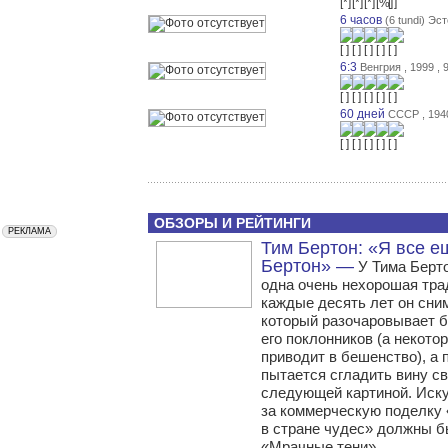
6 часов
(6 tundi) Эс
6:3
Венгрия , 1999 , 
60 дней
СССР , 1940
ОБЗОРЫ И РЕЙТИНГИ
Тим Бертон: «Я все е
Бертон» —
У Тима Берто
одна очень нехорошая тр
каждые десять лет он сни
который разочаровывает 
его поклонников (а некото
приводит в бешенство), а 
пытается сгладить вину с
следующей картиной. Иск
за коммерческую поделку
в стране чудес» должны б
«Мрачные тени».