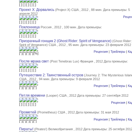
Проект X: Дорвались
(Project X) США , 2012 , 88 мин.
Дата премьеры: 5
апреля 2012
Рецен
Поклонница
Россия , 2012 , 100 мин.
Дата премьеры:
Призрачный гонщик 2 (Ghost Rider: Spirit of Vengeance)
(Ghost Rider:
Spirit of Vengeance) США , 2012 , 95 мин.
Дата премьеры: 23 февраля 2012
Рецензия
|
Трейлеры
|
Ка
После мрака свет
(Post Tenebras Lux) Франция , 2012
Дата премьеры:
Путешествие 2: Таинственный остров
(Journey 2: The Mysterious Islan
США , 2012 , 94 мин.
Дата премьеры: 9 февраля 2012
Рецензия
|
Трейлеры
|
Ка
Петля времени
(Looper) США , 2012
Дата премьеры: 27 сентября 2012
Рецензия
|
Ка
Прометей
(Prometheus) США , 2012
Дата премьеры: 31 мая 2012
Рецензия
|
Трейлеры
|
Ка
Пираты!
(Pirates!) Великобритания , 2012
Дата премьеры: 25 октября 201