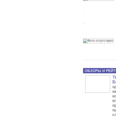
ОБЗОРЫ И РЕЙТ
Т
Б
о
к
к
е
п
п
с