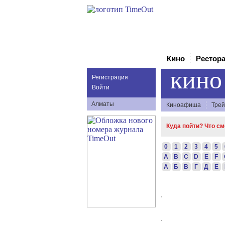
Кино
Рестор
кино
Регистрация
Войти
Алматы
Киноафиша
Трей
Куда пойти? Что с
0
1
2
3
4
5
A
B
C
D
E
F
А
Б
В
Г
Д
Е