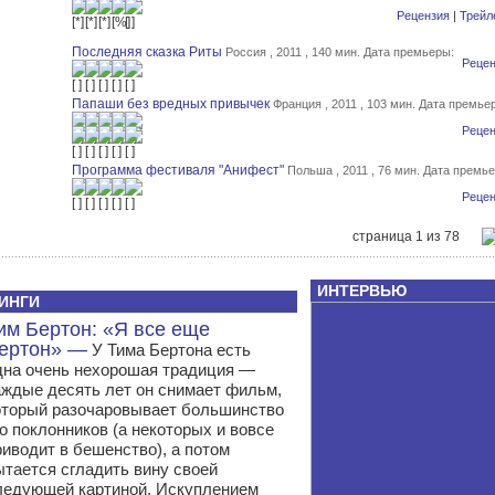
Рецензия
|
Трейл
Последняя сказка Риты
Россия , 2011 , 140 мин.
Дата премьеры:
Рецен
Папаши без вредных привычек
Франция , 2011 , 103 мин.
Дата премье
Рецен
Программа фестиваля "Анифест"
Польша , 2011 , 76 мин.
Дата премье
Рецен
страница 1 из 78
ИНТЕРВЬЮ
ИНГИ
им Бертон: «Я все еще
ертон» —
У Тима Бертона есть
дна очень нехорошая традиция —
аждые десять лет он снимает фильм,
оторый разочаровывает большинство
го поклонников (а некоторых и вовсе
риводит в бешенство), а потом
ытается сгладить вину своей
ледующей картиной. Искуплением