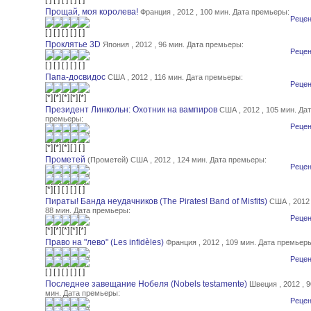
Прощай, моя королева!
Франция , 2012 , 100 мин.
Дата премьеры:
Рецен
Проклятье 3D
Япония , 2012 , 96 мин.
Дата премьеры:
Рецен
Папа-досвидос
США , 2012 , 116 мин.
Дата премьеры:
Рецен
Президент Линкольн: Охотник на вампиров
США , 2012 , 105 мин.
Дат
премьеры:
Рецен
Прометей
(Прометей) США , 2012 , 124 мин.
Дата премьеры:
Рецен
Пираты! Банда неудачников (The Pirates! Band of Misfits)
США , 2012 
88 мин.
Дата премьеры:
Рецен
Право на "лево" (Les infidèles)
Франция , 2012 , 109 мин.
Дата премьеры
Рецен
Последнее завещание Нобеля (Nobels testamente)
Швеция , 2012 , 9
мин.
Дата премьеры:
Рецен