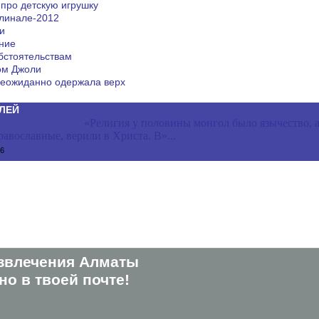
 про детскую игрушку
линале-2012
и
ние
бстоятельствам
ом Джоли
еожиданно одержала верх
ЛЕЙ
«Религия у половины монгол было язычество, 
авославные, верили в Христа. В»...
56
звлечения Алматы
о в твоей почте!