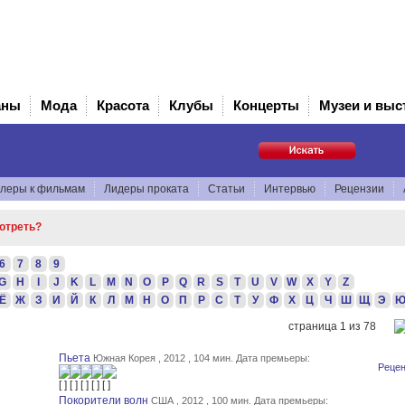
аны
Мода
Красота
Клубы
Концерты
Музеи и выс
леры к фильмам
Лидеры проката
Статьи
Интервью
Рецензии
мотреть?
6
7
8
9
G
H
I
J
K
L
M
N
O
P
Q
R
S
T
U
V
W
X
Y
Z
Ё
Ж
З
И
Й
К
Л
М
Н
О
П
Р
С
Т
У
Ф
Х
Ц
Ч
Ш
Щ
Э
страница 1 из 78
Пьета
Южная Корея , 2012 , 104 мин.
Дата премьеры:
Рецен
Покорители волн
США , 2012 , 100 мин.
Дата премьеры: