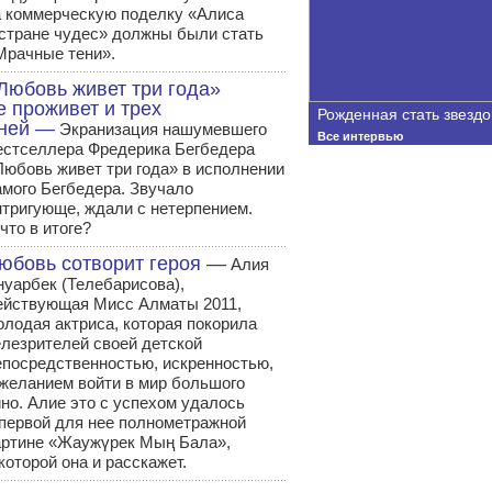
а коммерческую поделку «Алиса
 стране чудес» должны были стать
Мрачные тени».
Любовь живет три года»
е проживет и трех
Рожденная стать звездо
ней —
Экранизация нашумевшего
Все интервью
естселлера Фредерика Бегбедера
Любовь живет три года» в исполнении
амого Бегбедера. Звучало
нтригующе, ждали с нетерпением.
что в итоге?
юбовь сотворит героя —
Алия
нуарбек (Телебарисова),
ействующая Мисс Алматы 2011,
олодая актриса, которая покорила
елезрителей своей детской
епосредственностью, искренностью,
 желанием войти в мир большого
ино. Алие это с успехом удалось
 первой для нее полнометражной
артине «Жаужүрек Мың Бала»,
которой она и расскажет.