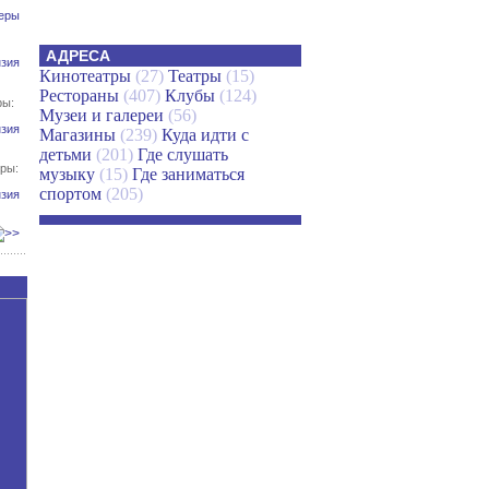
еры
АДРЕСА
зия
Кинотеатры
(27)
Театры
(15)
Рестораны
(407)
Клубы
(124)
ры:
Музеи и галереи
(56)
зия
Магазины
(239)
Куда идти с
детьми
(201)
Где слушать
ры:
музыку
(15)
Где заниматься
спортом
(205)
зия