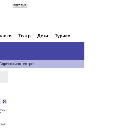
тавки
Театр
Дети
Туризм
Адреса кинотеатров
Ю
Я
зия