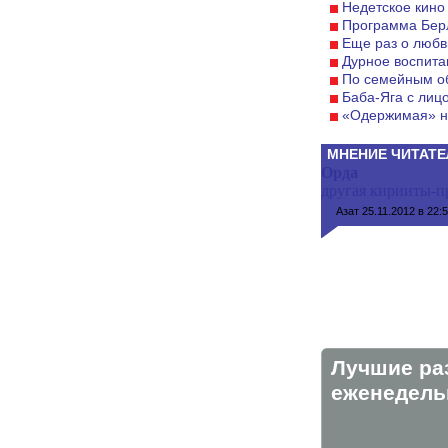
Недетское кино
Программа Бер
Еще раз о любв
Дурное воспита
По семейным о
Баба-Яга с лиц
«Одержимая» н
МНЕНИЕ ЧИТАТЕ
Орда
другая кирииты-пр
Азат
25.11.2012 в 22:
Лучшие ра
eженедельн