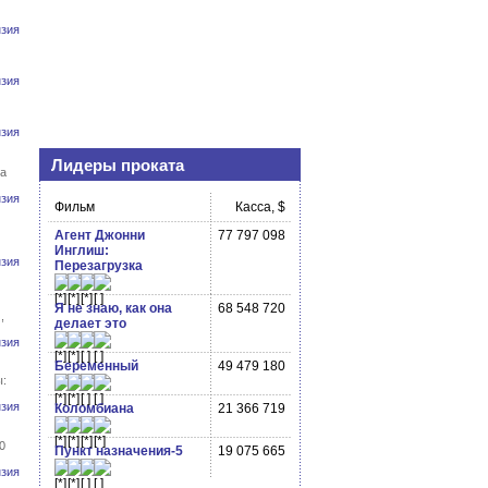
зия
зия
зия
Лидеры проката
а
зия
Фильм
Касса, $
Агент Джонни
77 797 098
Инглиш:
зия
Перезагрузка
Я не знаю, как она
68 548 720
,
делает это
зия
Беременный
49 479 180
:
зия
Коломбиана
21 366 719
0
Пункт назначения-5
19 075 665
зия