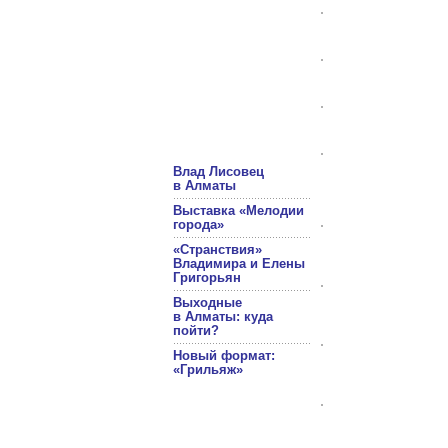
Влад Лисовец
в Алматы
Выставка «Мелодии
города»
«Странствия»
Владимира и Елены
Григорьян
Выходные
в Алматы: куда
пойти?
Новый формат:
«Грильяж»