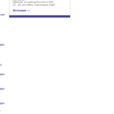
*
Данные за уикенд России и СНГ,
15 - 18 сентября, в долларах США.
Источник —
зия
дры
d)
дры
дры
дры
2