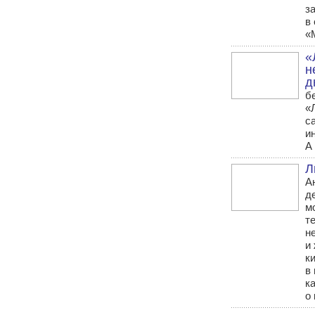
з
в
«
«
н
д
б
«
с
и
А 
Л
А
д
м
т
н
и
к
в
к
о 