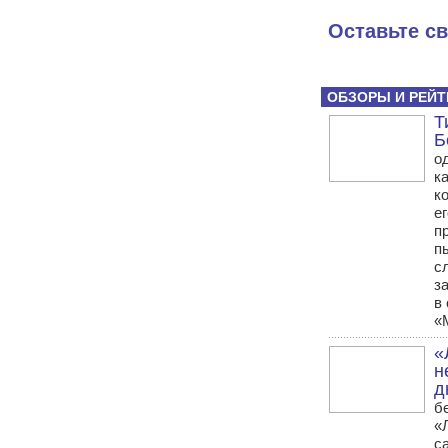
Оставьте с
ОБЗОРЫ И РЕЙТ
Т
Б
о
к
к
е
п
п
с
з
в
«
«
н
д
б
«
с