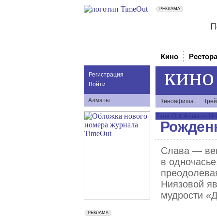
Кино
Рестор
кино
Регистрация
Войти
Алматы
Киноафиша
Трей
Time Out Алматы №91
Рожденн
Слава — вещ
в одночасье,
преодолевая
Ниязовой яв
мудрости «Д