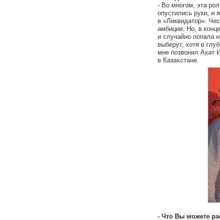
- Во многом, эта ро
опустились руки, и 
в «Ликвидатор». Чес
амбиции. Но, в конц
и случайно попала н
выберут, хотя в глу
мне позвонил Ахат И
в Казахстане.
- Что Вы можете ра