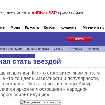
аны
Мода
Красота
Клубы
Концерты
Музеи и выс
леры к фильмам
Лидеры проката
Статьи
Интервью
Рецензии
 / 1 - 31 декабря 2011 г
ая стать звездой
ь капризная. Кто-то становится знаменитым
 а кто-то идет к известности и популярности,
 преграды. Путь актрисы и певицы Айнур
ляется яркой иллюстрацией к народной
орогу осилит идущий».