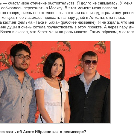
ль — счастливое стечение обстоятельств. Я долго не снималась. У меня
я собиралась переезжать в Москву. В этот момент меня позвали
тно говоря, очень не хотелось соглашаться на эпизод, играли внутренни
е концов, я согласилась приехать на пару дней в Алматы, отснялась
а кастинг фильма «Таха и Баха» (рабочее название). Я не ждала, что ме
бине души я очень хотела поучаствовать в этом проекте. А через пару дн
браев и сказал, что берет меня на роль мачехи. Таким образом, я остал
ссказать об Ахате Ибраеве как о режиссере?