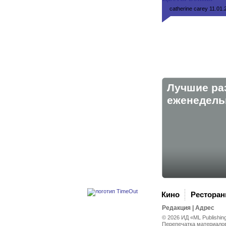
catherine carey
11.01.
Лучшие ра
eженедельн
Кино
Рестора
Редакция
|
Адрес
© 2026 ИД «ML Publishin
Перепечатка материалов