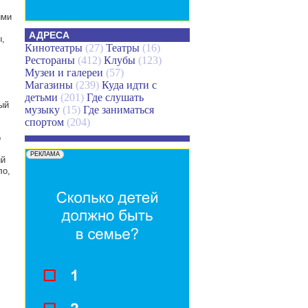
ими
АДРЕСА
,
Кинотеатры
(27)
Театры
(16)
Рестораны
(412)
Клубы
(123)
Музеи и галереи
(57)
Магазины
(239)
Куда идти с
детьми
(201)
Где слушать
ый
музыку
(15)
Где заниматься
спортом
(204)
о
ий
ло,