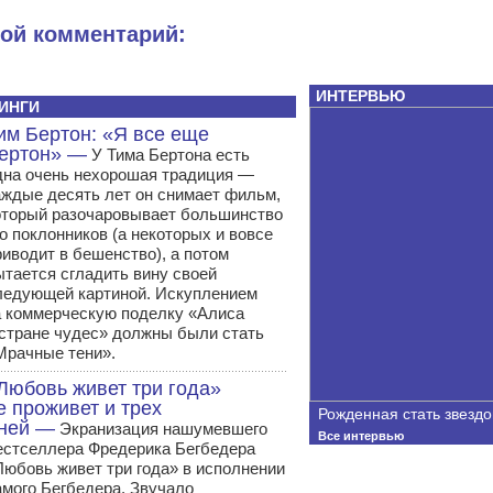
вой комментарий:
ИНТЕРВЬЮ
ИНГИ
им Бертон: «Я все еще
ертон» —
У Тима Бертона есть
дна очень нехорошая традиция —
аждые десять лет он снимает фильм,
оторый разочаровывает большинство
го поклонников (а некоторых и вовсе
риводит в бешенство), а потом
ытается сгладить вину своей
ледующей картиной. Искуплением
а коммерческую поделку «Алиса
 стране чудес» должны были стать
Мрачные тени».
Любовь живет три года»
е проживет и трех
Рожденная стать звездо
ней —
Экранизация нашумевшего
Все интервью
естселлера Фредерика Бегбедера
Любовь живет три года» в исполнении
амого Бегбедера. Звучало