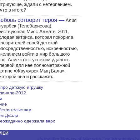
нтригующе, ждали с нетерпением.
что в итоге?
юбовь сотворит героя —
Алия
нуарбек (Телебарисова),
ействующая Мисс Алматы 2011,
олодая актриса, которая покорила
елезрителей своей детской
епосредственностью, искренностью,
 желанием войти в мир большого
ино. Алие это с успехом удалось
 первой для нее полнометражной
артине «Жаужүрек Мың Бала»,
которой она и расскажет.
 про детскую игрушку
линале-2012
и
ние
бстоятельствам
ом Джоли
еожиданно одержала верх
ЛЕЙ
«Is the film Flowers of War with English subtitles?»