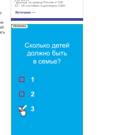
*
Данные за уикенд России и СНГ,
15 - 18 сентября, в долларах США.
е
Источник —
ня
ей
ась