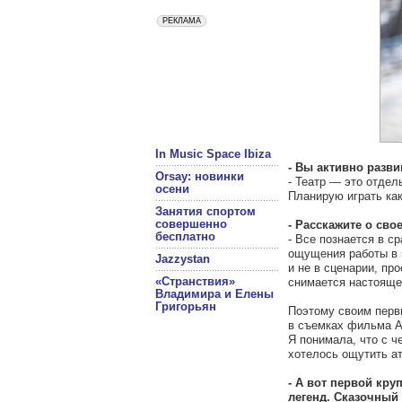
In Music Space Ibiza
- Вы активно разви
Orsay: новинки
- Театр — это отдел
осени
Планирую играть как
Занятия спортом
совершенно
- Расскажите о св
бесплатно
- Все познается в с
ощущения работы в к
Jazzystan
и не в сценарии, пр
«Странствия»
снимается настояще
Владимира и Елены
Григорьян
Поэтому своим перв
в съемках фильма А
Я понимала, что с ч
хотелось ощутить а
- А вот первой кр
легенд. Сказочный 