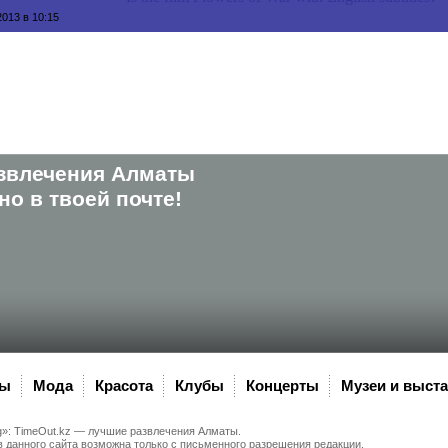
2013 в 10:15
звлечения Алматы
о в твоей почте!
ны
Мода
Красота
Клубы
Концерты
Музеи и выст
g»:
TimeOut.kz
— лучшие развлечения Алматы.
 данного сайта возможна только с письменного разрешения редакции.