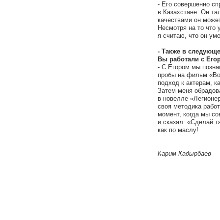
- Его совершенно с
в Казахстане. Он та
качествами он может
Несмотря на то что 
я считаю, что он уме
- Также в следующ
Вы работали с Ег
- С Егором мы позн
пробы на фильм «Во
подход к актерам, к
Затем меня обрадов
в новелле «Легионер
своя методика работ
момент, когда мы со
и сказал: «Сделай т
как по маслу!
Карим Кадырбаев