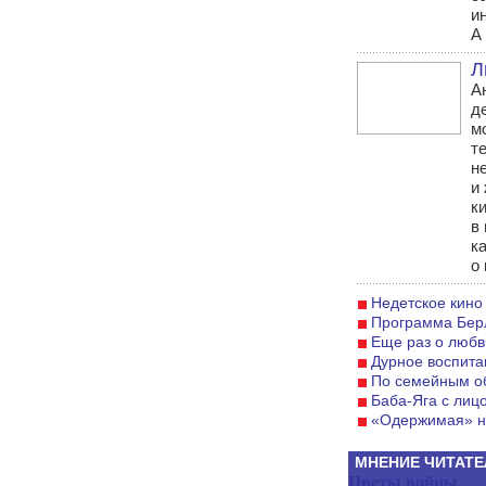
и
А 
Л
А
д
м
т
н
и
к
в
к
о 
Недетское кино
Программа Бер
Еще раз о любв
Дурное воспита
По семейным о
Баба-Яга с лиц
«Одержимая» н
МНЕНИЕ ЧИТАТЕ
Цветы войны