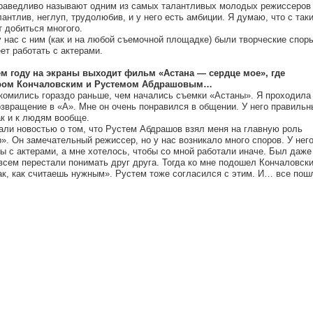
праведливо называют одним из самых талантливых молодых режиссеров
лантлив, неглуп, трудолюбив, и у него есть амбиции. Я думаю, что с так
 добиться многого.
у нас с ним (как и на любой съемочной площадке) были творческие споры
ет работать с актерами.
ем году на экраны выходит фильм «Астана — сердце мое», где
ором Кончаловским и Рустемом Абдрашовым…
акомились гораздо раньше, чем начались съемки «Астаны». Я проходила
звращение в «А». Мне он очень понравился в общении. У него правильн
ак и к людям вообще.
али новостью о том, что Рустем Абдрашов взял меня на главную роль
». Он замечательный режиссер, но у нас возникало много споров. У нег
ы с актерами, а мне хотелось, чтобы со мной работали иначе. Был даже
всем перестали понимать друг друга. Тогда ко мне подошел Кончаловск
ак, как считаешь нужным». Рустем тоже согласился с этим. И… все пош