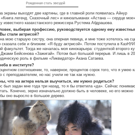
Рожденная стать звездой
 экраны выходят две картины, где в главной роли появилась Айнур
 «Книга легенд. Сказочный лес» и киноальманах «Астана — сердце мое»
 у известного казахстанского режиссера Рустема Абдрашова.
еловек, выбирая профессию, руководствуется одному ему известны
Вы стали актрисой?
 на мою старшую сестру, она оперная певица, и мне тоже хотелось на сц
о сказала себе и близким: «Я буду актрисой». Потом поступила в КазНУИ
ий факультет. Тогда же началась моя кинокарьера: студенткой второго к
 Джами Бейсенова «Зажигай». Потом был большой перерыв. И лишь в 20
зодическую роль в фильме «Ликвидатор» Акана Сатаева.
чеба в институте?
оцентном соотношении, то, наверное, процентов сорок того, что я умею к
о с преподавателем, но нас учили не так как нужно.
сны, что на актера нельзя выучиться, им нужно родиться?
ос был задан мне года три назад, то я бы ответила «да». Сейчас понимаю
тать. Конечно, зерно изначально должно быть в человеке, но его можно
обы оно выросло в большое дерево.