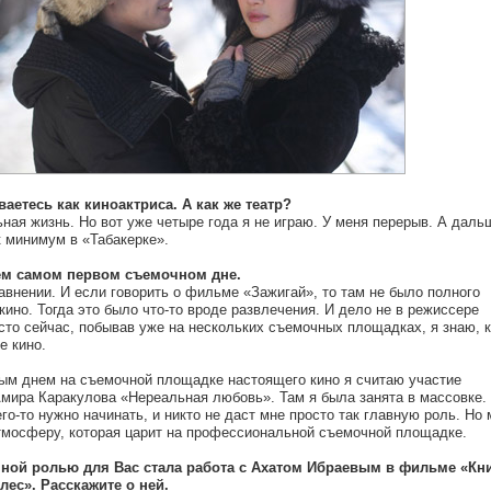
ваетесь как киноактриса. А как же театр?
ьная жизнь. Но вот уже четыре года я не играю. У меня перерыв. А даль
 минимум в «Табакерке».
оем самом первом съемочном дне.
равнении. И если говорить о фильме «Зажигай», то там не было полного
ино. Тогда это было что-то вроде развлечения. И дело не в режиссере
осто сейчас, побывав уже на нескольких съемочных площадках, я знаю, к
е кино.
ым днем на съемочной площадке настоящего кино я считаю участие
мира Каракулова «Нереальная любовь». Там я была занята в массовке.
его-то нужно начинать, и никто не даст мне просто так главную роль. Но 
тмосферу, которая царит на профессиональной съемочной площадке.
упной ролью для Вас стала работа с Ахатом Ибраевым в фильме «Кн
лес». Расскажите о ней.