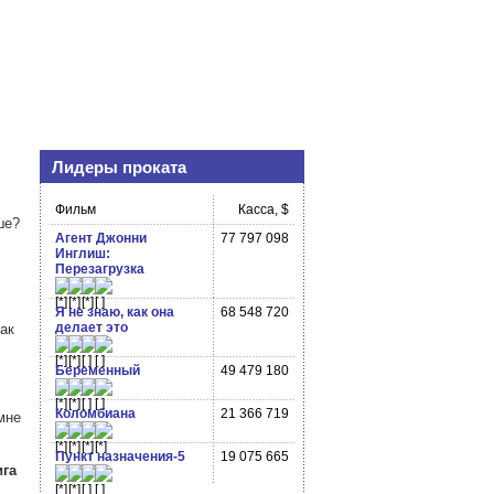
Лидеры проката
Фильм
Касса, $
ше?
Агент Джонни
77 797 098
Инглиш:
Перезагрузка
Я не знаю, как она
68 548 720
делает это
ак
Беременный
49 479 180
Коломбиана
21 366 719
мне
Пункт назначения-5
19 075 665
ига