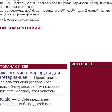
ва, Сон Паскаль, Алия Телебарисова и Нуртас Адамбаев. Каждый из ни
официантом ресторана.
дства (счет+чаевые) будут переданы в ОФ «ДОМ» для 2-летней Полины
ющейся в протезировании.
и 74, угол ул. Желтоксан)
вой комментарий:
ИНТЕРВЬЮ
СТОРАНАХ И ЕДЕ
икакого мяса: маршруты для
егетерианцев —
Представить
ебе алматинский ресторан без
ясных блюд сложно. Тем не менее
акие есть и пользуются успехом.
O!Cafe —
O!Cafe предлагает
х и полезных блюд домой или