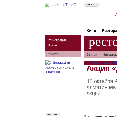
Кино
Рестор
рест
Регистрация
Войти
Алматы
Статьи
Интервь
Time Out Алматы №№9
Акция «
18 октября 
алматинцев 
акции.
В этот день гостей 