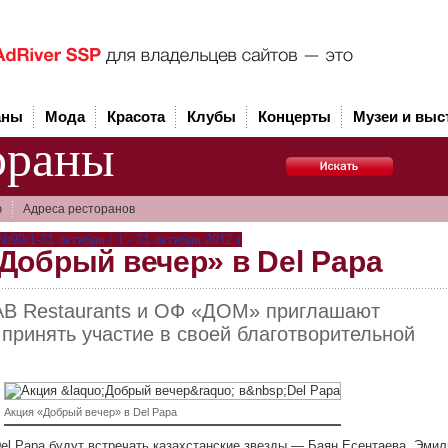
аны
Мода
Красота
Клубы
Концерты
Музеи и выс
ораны
ю
Адреса ресторанов
9/1-31 октября / 1 - 31 октября 2012 г
Добрый вечер» в Del Papa
AB Restaurants и ОФ «ДОМ» приглашают
принять участие в своей благотворительной
Акция «Добрый вечер» в Del Papa
Del Papa будут встречать казахстанские звезды — Баян Есентаева, Эмил