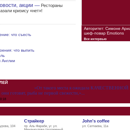
овости, акции —
Рестораны
казали кризису «нет»!
Авторитет: Симоне Ари
шеф-повар Emotions
ние: что съесть
Все интервью
оения: что выпить
оль
 Англии
ЛЕЙ
«От такого места я ожидала КАЧЕСТВЕННОЙ
 они готовят, рыба не первой свежести,»...
0:18
Страйкер
John's coffee
урова, 104
пр. Аль-Фараби, уг. ул.
ул. Сатпаева, 11а
Мендыкулова (подземный