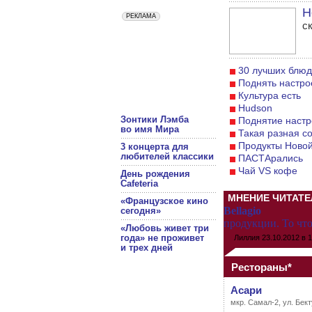
Н
с
30 лучших блюд
Поднять настрое
Культура есть
Hudson
Зонтики Лэмба
Поднятие настр
во имя Мира
Такая разная с
Продукты Новой
3 концерта для
любителей классики
ПАСТАрались
Чай VS кофе
День рождения
Cafeteria
МНЕНИЕ ЧИТАТЕ
«Французское кино
Bellagio
сегодня»
продукции. То что
«Любовь живет три
года» не проживет
Лиллия
23.10.2012 в 1
и трех дней
Рестораны*
Асари
мкр. Самал-2, ул. Бект