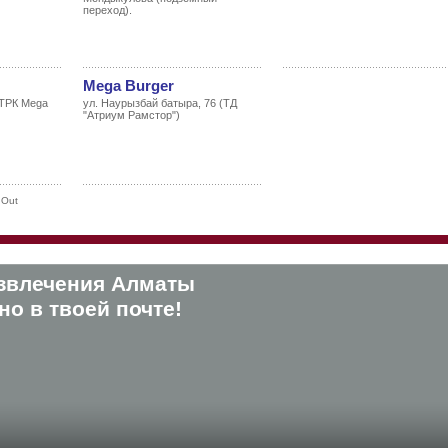
переход).
Mega Burger
 ТРК Mega
ул. Наурызбай батыра, 76 (ТД
"Атриум Рамстор")
 Out
звлечения Алматы
о в твоей почте!