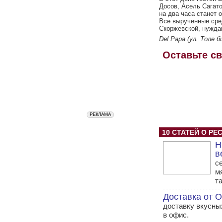
Досов, Асель Сагато
на два часа станет 
Все вырученные сре
Скоржевской, нужда
Del Papa (ул. Толе б
Оставьте с
10 СТАТЕЙ О РЕ
Н
в
с
м
т
Доставка от 
доставку вкусны
в офис.