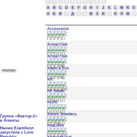
0
1
2
3
4
5
6
7
8
9
A
B
C
D
E
F
G
H
I
J
K
L
M
N
O
А
Б
В
Г
Д
Е
Ё
Ж
З
И
Й
К
Л
М
Н
Accessorize
Actuаl Club
Actuаl Club
Adam & Eva
AIT
AK Studio
ALDO
Amore Jewellery
Группа «Фактор-2»
в Алматы
AnaLeoni
Наоми Кэмпбелл
запустила с Love
Republic