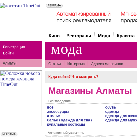
Кино
Рестораны
Мода
Красота
мода
Регистрация
Войти
Алматы
Статьи
Интервью
Адреса магазинов
Куда пойти? Что смотреть?
Магазины Алматы
Тип заведения
все
обувь
аксессуары
одежда
ателье
одежда для жен
белье / одежда для сна /
одежда для муж
купальные костюмы
Алфавитный указатель