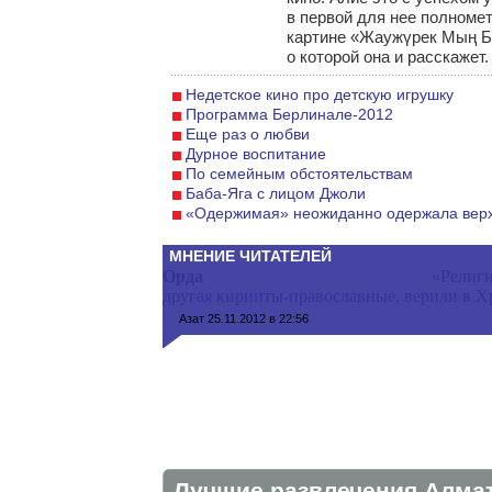
в первой для нее полноме
картине «Жаужүрек Мың Б
о которой она и расскажет.
Недетское кино про детскую игрушку
Программа Берлинале-2012
Еще раз о любви
Дурное воспитание
По семейным обстоятельствам
Баба-Яга с лицом Джоли
«Одержимая» неожиданно одержала вер
МНЕНИЕ ЧИТАТЕЛЕЙ
Орда
«Религи
другая кирииты-православные, верили в Хр
Азат
25.11.2012 в 22:56
Лучшие развлечения Алма