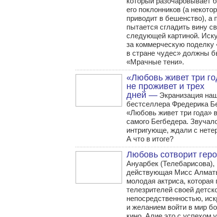
который разочаровывает 
его поклонников (а некото
приводит в бешенство), а 
пытается сгладить вину с
следующей картиной. Иск
за коммерческую поделку
в стране чудес» должны б
«Мрачные тени».
«Любовь живет три го
не проживет и трех
дней —
Экранизация на
бестселлера Фредерика Б
«Любовь живет три года» 
самого Бегбедера. Звучал
интригующе, ждали с нете
А что в итоге?
Любовь сотворит гер
Ануарбек (Телебарисова),
действующая Мисс Алматы
молодая актриса, которая
телезрителей своей детск
непосредственностью, иск
и желанием войти в мир б
кино. Алие это с успехом 