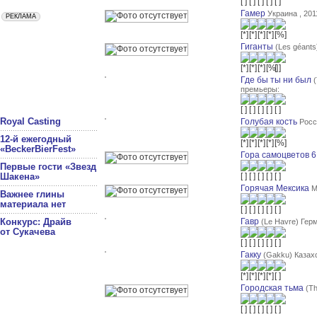
Гамер
Украина , 201
Гиганты
(Les géants
Где бы ты ни был
премьеры:
Royal Casting
Голубая кость
Росс
12-й ежегодный
«BeckerBierFest»
Гора самоцветов 6
Первые гости «Звезд
Шакена»
Горячая Мексика
М
Важнее глины
материала нет
Конкурс: Драйв
Гавр
(Le Havre) Герм
от Сукачева
Гакку
(Gakku) Казах
Городская тьма
(Th