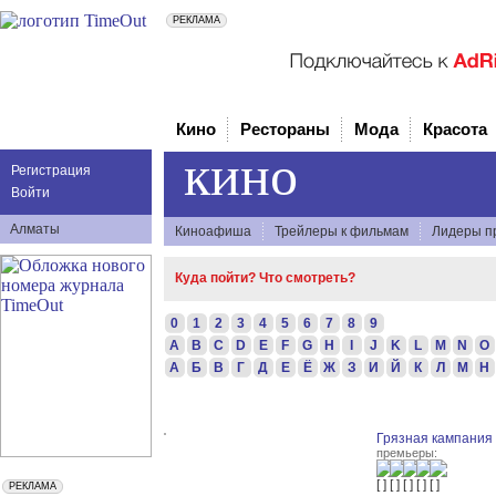
Кино
Рестораны
Мода
Красота
кино
Регистрация
Войти
Алматы
Киноафиша
Трейлеры к фильмам
Лидеры п
Куда пойти? Что смотреть?
0
1
2
3
4
5
6
7
8
9
A
B
C
D
E
F
G
H
I
J
K
L
M
N
O
А
Б
В
Г
Д
Е
Ё
Ж
З
И
Й
К
Л
М
Н
Грязная кампания
премьеры: