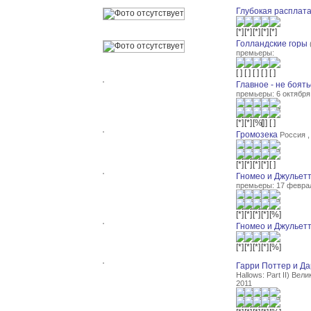
Глубокая расплат
Голландские горы
премьеры:
Главное - не боять
премьеры: 6 октября
Громозека
Россия ,
Гномео и Джульет
премьеры: 17 февра
Гномео и Джульет
Гарри Поттер и Да
Hallows: Part II) Вел
2011