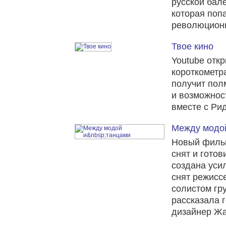
русской бал
которая поп
революционн
Твое кино
Youtube отк
короткометр
получит по
и возможнос
вместе с Ри
Между модой
Новый филь
снят и готов
создана уси
снят режис
солистом гру
рассказала 
дизайнер Ж