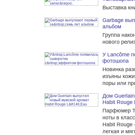
Выставка кн
Garbage вып
альбом
Группа нако
нового релиз
У Lancôme п
фотошопа
Новинка раз
изъяны кожи
поры или пр
Дом Guerlai
Habit Rouge 
Парфюмер Т
ноты в клас
Habit Rouge
легкая и мяг