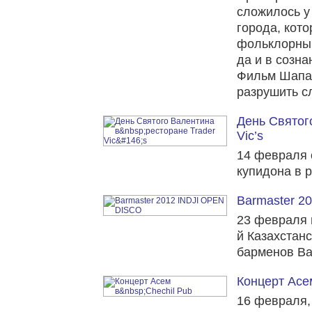
сложилось у
города, кот
фольклорным
да и в созна
Фильм Шапа
разрушить с
День Святог
Vic’s
14 февраля 
купидона в 
Barmaster 2
23 февраля в
й Казахстан
барменов Ba
Концерт Асем
16 февраля, 