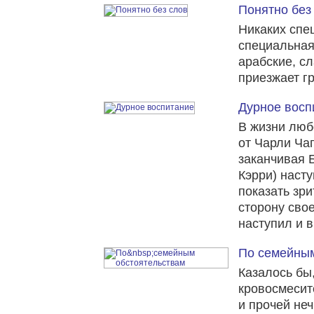
Понятно без
Никаких спе
специальная 
арабские, с
приезжает г
Дурное восп
В жизни люб
от Чарли Ча
заканчивая
Кэрри) насту
показать зр
сторону свое
наступил и 
По семейным
Казалось бы
кровосмесит
и прочей не