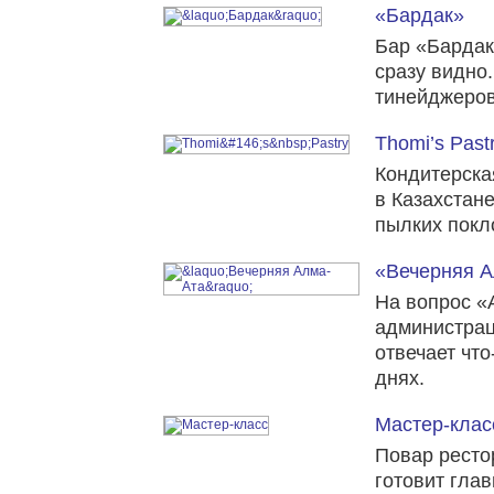
«Бардак»
Бар «Бардак
сразу видно
тинейджеров
Thomi’s Past
Кондитерская
в Казахстан
пылких покл
«Вечерняя А
На вопрос «
администрац
отвечает что
днях.
Мастер-клас
Повар ресто
готовит гла