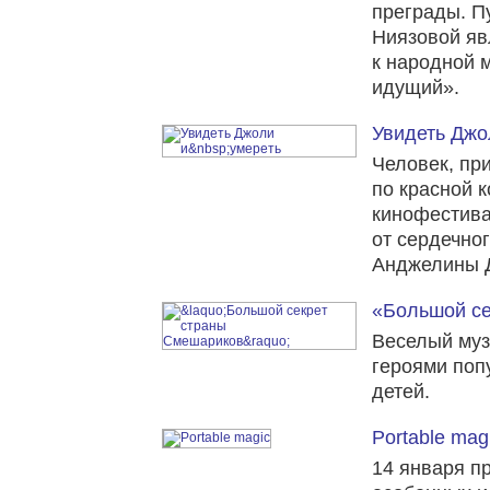
преграды. П
Ниязовой яв
к народной 
идущий».
Увидеть Джо
Человек, пр
по красной 
кинофестива
от сердечно
Анджелины Д
«Большой се
Веселый муз
героями поп
детей.
Portable mag
14 января п