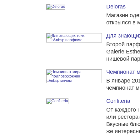
Deloras
Магазин оде
открылся в 
Для знающи
Второй парф
Galerie Esth
нишевой па
Чемпионат м
В январе 20
чемпионат м
Confiteria
От каждого 
или рестора
Вкусные блю
же интересн