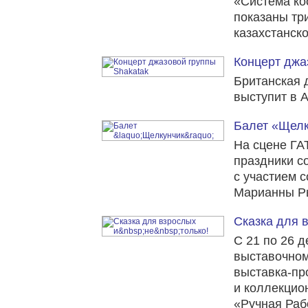
«Система ко
показаны тр
казахстанско
Концерт джа
Британская 
выступит в 
Балет «Щелк
На сцене ГА
праздники с
с участием 
Марианны Ры
Сказка для в
С 21 по 26 
выставочном
выставка-пр
и коллекцио
«Ручная Раб