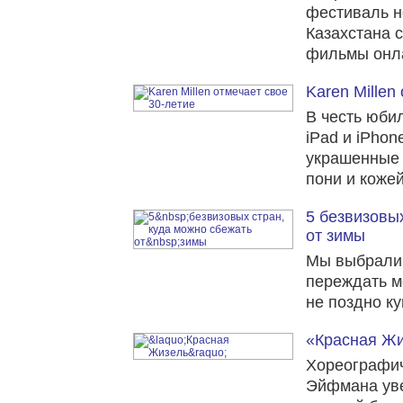
фестиваль н
Казахстана 
фильмы онла
Karen Millen
В честь юби
iPad и iPhon
украшенные 
пони и кожей
5 безвизовы
от зимы
Мы выбрали 
переждать м
не поздно ку
«Красная Ж
Хореографич
Эйфмана уве