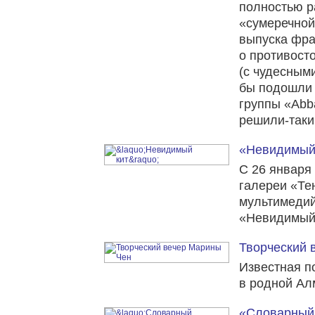
полностью р
«сумеречной»
выпуска фра
о противост
(с чудесным
бы подошли 
группы «Abb
решили-таки 
«Невидимый
C 26 января
галереи «Те
мультимедий
«Невидимый 
Творческий 
Известная п
в родной Ал
«Словарный