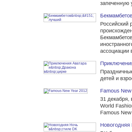
запеченную у
Бекмамбето
Российский 
происхожден
Бекмамбетов
иностранног
ассоциации 
Приключения
Праздничные
детей и взр
Famous New 
31 декабря,
World Fashi
Famous New 
Новогодняя 