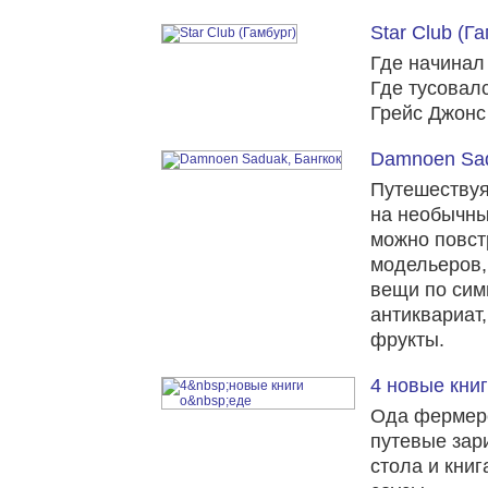
Star Club (Г
Где начинал
Где тусовал
Грейс Джонс
Damnoen Sad
Путешествуя
на необычны
можно повст
модельеров,
вещи по сим
антиквариат,
фрукты.
4 новые книг
Ода фермерс
путевые зар
стола и книг