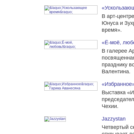
«Ускользаю
В арт-центр
Юнуса и Зу
время».
«Ё-моё, люб
В галерее А
посвященна
празднику в
Валентина.
«Избранное»
Выставка «И
председате
Чехии.
Jazzystan
Четвертый 