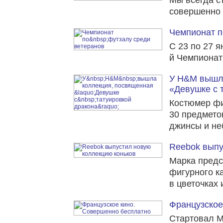
Мы всегда ст
совершенно 
Чемпионат п
C 23 по 27 
й Чемпионат
У H&M вышл
«Девушке с 
Костюмер ф
30 предмето
джинсы и не
Reebok выпу
Марка предс
фигурного к
в цветочках 
Французское
Стартовал My