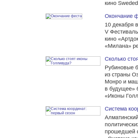
кино Sweded 
Окончание 
10 декабря 
V Фестиваль
кино «Артдо
«Милана» р
Сколько сто
Рубиновые 
из страны О
Монро и маш
в будущее» 
«Иконы Голл
Система коо
Алматинский
политически
прошедшей о