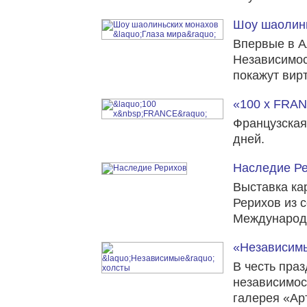
Шоу шаолинь
Впервые в А
Независимос
покажут вир
«100 x FRA
Французская
дней.
Наследие Р
Выставка ка
Рерихов из 
Международн
«Независим
В честь пра
независимос
галерея «Ар