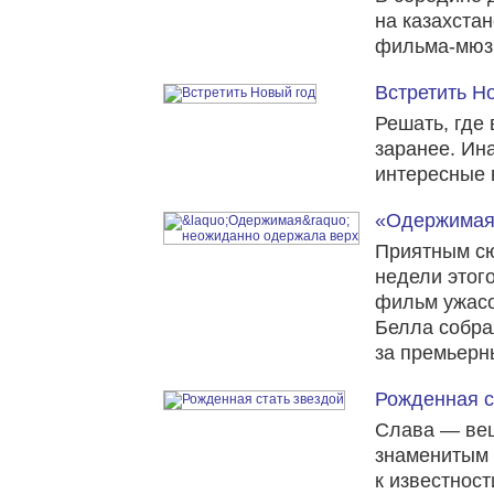
на казахста
фильма-мюз
Встретить Н
Решать, где 
заранее. Ина
интересные 
«Одержимая
Приятным сю
недели этог
фильм ужас
Белла собра
за премьерн
Рожденная с
Слава — вещ
знаменитым в
к известнос