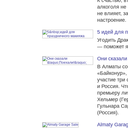
К счастью, 
алкоголя не
не влияет, з
настроение.
5 идей для 
Угодить Дра
— поможет я
Они сказали
В Алматы со
«Байконур»,
участие три
и Россия. Ч
премьеру ли
Хельмер (Ге
Гульнара Са
(Россия).
Almaty Garag