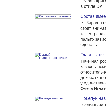
DK бар приг
в стиле DK.
Состав имее
Выбирая на 
стоит внимат
как согрева
пальто завис
сделаны.
Главный по 
Точечная рос
казахстанск
относительно
декоративно
у единственн
Олега Игнат
Поцелуй на
В середине 