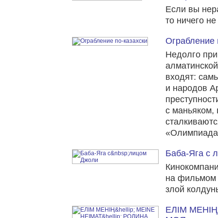
Если вы нер
то ничего не
Ограбление 
Недолго при
алматинской
входят: сам
и народов А
преступност
с маньяком, 
сталкиваютс
«Олимпиада 
Баба-Яга с 
Кинокомпани
на фильмом 
злой колдун
ЕЛІМ МЕНІ