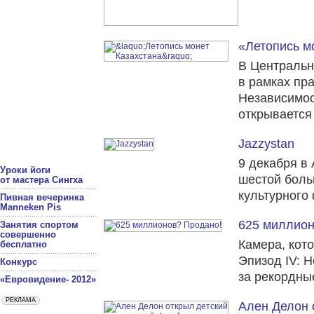
«Летопись м
В Центральн
в рамках пр
Независимос
открывается
Jazzystan
9 декабря в
Уроки йоги
шестой боль
от мастера Сингха
культурного 
Пивная вечеринка
Manneken Pis
625 миллион
Занятия спортом
совершенно
Камера, кот
бесплатно
Эпизод IV: 
Конкурс
за рекордны
«Евровидение- 2012»
Ален Делон 