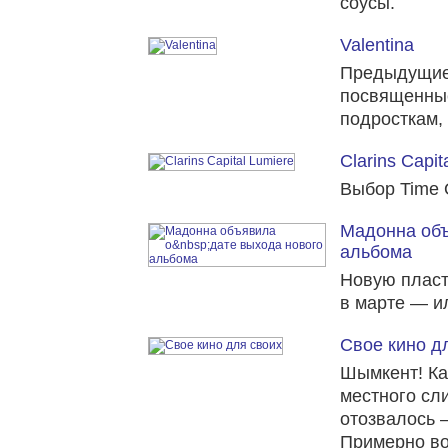
соусы.
Valentina
Предыдущие 
посвященные
подросткам,
Clarins Capit
Выбор Time 
Мадонна объ
альбома
Новую пласт
в марте — и
Свое кино д
Шымкент! Ка
местного сли
отозвалось —
Примерно во