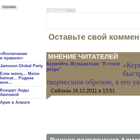
MarketGid
Оставьте свой коммен
«Исключение
МНЕНИЕ ЧИТАТЕЛЕЙ
и правило»
Керимбек Жумадилхан "В стиле
«Кер
Jameson Global Party
ретро"
быст
Елім менің… Meine
heimat… Родина
творческим оброзом, я его у
моя…
Концерт Аиды
Cейлхан
16.12.2011 в 13:51
Аюповой
Ария в Алмате
Лучшие развлечения Алма