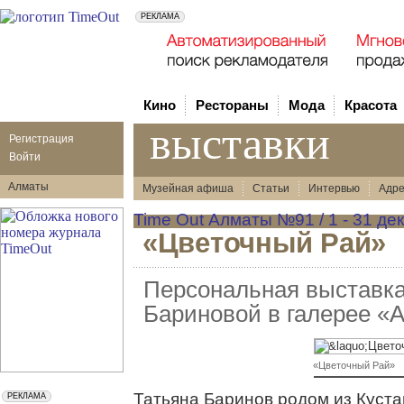
Кино
Рестораны
Мода
Красота
выставки
Регистрация
Войти
Алматы
Музейная афиша
Статьи
Интервью
Адре
Time Out Алматы №91 / 1 - 31 дек
«Цветочный Рай»
Персональная выставк
Бариновой в галерее «
«Цветочный Рай»
Татьяна Баринов родом из Кустан