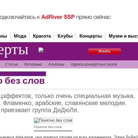
аны
Мода
Красота
Клубы
Концерты
Музеи и выс
ерты
Статьи
Интервью
Альбомы
Адреса концертных залов
 / 1 - 31 декабря 2011 г
 без слов
цэффектов, только очень специальная музыка.
on. Фламенко, арабские, славянские мелодии.
 приезжает группа ДиДюЛя.
Понятно без слов
зыковых барьеров, она понятна людям на всех континентах. Треки ДиДю