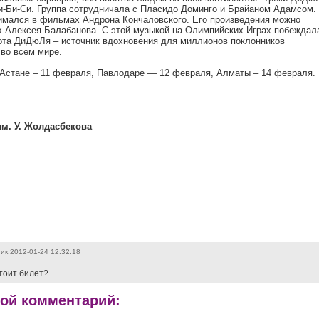
и-Би-Си. Группа сотрудничала с Пласидо Доминго и Брайаном Адамсом.
мался в фильмах Андрона Кончаловского. Его произведения можно
х Алексея Балабанова. С этой музыкой на Олимпийских Играх побеждал
ота ДиДюЛя – источник вдохновения для миллионов поклонников
 во всем мире.
 Астане – 11 февраля, Павлодаре — 12 февраля, Алматы – 14 февраля.
им. У. Жолдасбекова
ик
2012-01-24 12:32:18
стоит билет?
вой комментарий: