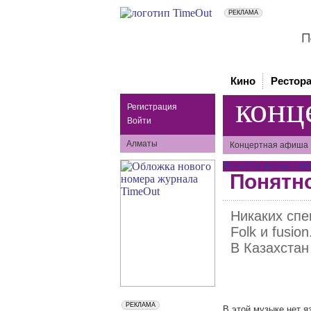
Кино
Рестор
конц
Регистрация
Войти
Алматы
Концертная афиша
Time Out Алматы №91
Понятно
Никаких спе
Folk и fusi
В Казахстан
В этой музыке нет я