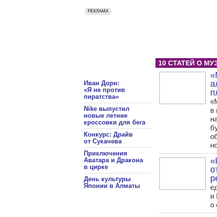
10 СТАТЕЙ О МУ
«
а
Иван Дорн:
«Я не против
п
пиратства»
«
Nike выпустил
в
новые летние
н
кроссовки для бега
б
Конкурс: Драйв
о
от Сукачева
н
Приключения
«
Аватара и Дракона
в цирке
о
р
День культуры
Японии в Алматы
е
и
о