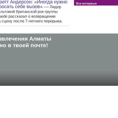
ретт Андерсон: «Иногда нужно
Все интервью
росать себе вызов» —
Лидер
ультовой британской рок-группы
uede рассказал о возвращении
а сцену после 7-летнего перерыва.
звлечения Алматы
о в твоей почте!