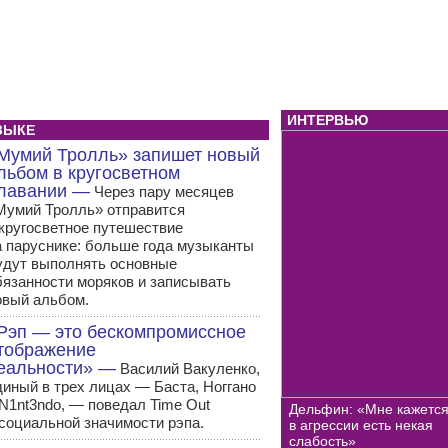
ИНТЕРВЬЮ
ЗЫКЕ
Мумий Тролль» запишет новый
льбом в кругосветном
лавании —
Через пару месяцев
Мумий Тролль» отправится
 кругосветное путешествие
а паруснике: больше года музыканты
удут выполнять основные
бязанности моряков и записывать
овый альбом.
Рэп — это бескомпромиссное
тображение
еальности» —
Василий Вакуленко,
диный в трех лицах — Баста, Ноггано
 N1nt3ndo, — поведал Time Out
Дельфин: «Мне кажется
 социальной значимости рэпа.
в агрессии есть некая
слабость»