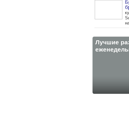
Б
б
к
S
н
Лучшие ра
eженедельн