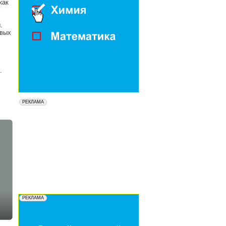
как
х
.
овых
.