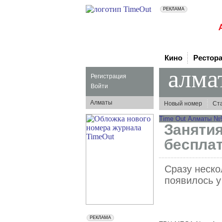
Кино
Рестор
алма
Регистрация
Войти
Алматы
Новый номер
Ст
Time Out Алматы №97
Заняти
беспла
Сразу неско
появилось у