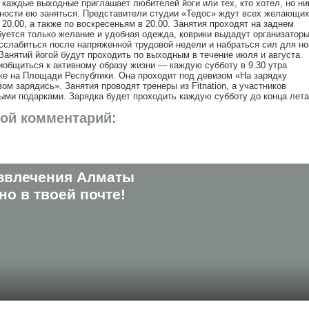
каждые выходные приглашает любителей йоги или тех, кто хотел, но ни
жности ею заняться. Представители студии «Тедос» ждут всех желающи
 20.00, а также по воскресеньям в 20.00. Занятия проходят на заднем
буется только желание и удобная одежда, коврики выдадут организаторы
сслабиться после напряженной трудовой недели и набраться сил для н
Занятий йогой будут проходить по выходным в течение июля и августа.
общиться к активному образу жизни — каждую субботу в 9.30 утра
ке на Площади Республики. Она проходит под девизом «На зарядку
ом зарядись». Занятия проводят тренеры из Fitnation, а участников
ыми подарками. Зарядка будет проходить каждую субботу до конца лета
вой комментарий:
звлечения Алматы
о в твоей почте!