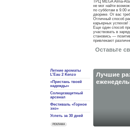
ТРЦ MEGA Alma-Ata 
не мог найти возмо
по субботам в 9.00 и
дворике. От вас тре
Отличный способ ра
карьерных успехов! 
Еще один способ при
участвовать в заряд
становись — позитив
привлекают различн
Оставьте с
Летние ароматы
Лучшие ра
L’Eau 2 Kenzo
eженедельн
«Пристань твоей
надежды»
Солнцезащитный
арсенал
Фестиваль «Горное
эхо»
Успеть за 30 дней