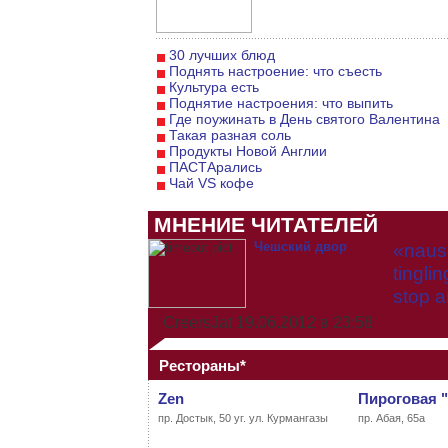
30 лучших блюд
Поднять настроение: что съесть
Культура есть
Поднятие настроения: что выпить
Где поужинать в День святого Валентина
Такая разная соль
Продукты Новой Англии
ПАСТАрались
Чай VS кофе
МНЕНИЕ ЧИТАТЕЛЕЙ
Чешский двор
«nause
tingli
stop a
CreersJat
19.06.2012 в 23:58
Рестораны*
Zen
Пироговая 
пр. Достык, 50 уг. ул. Курмангазы
пр. Абая, 65а