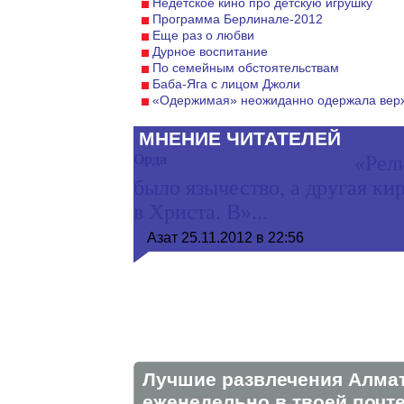
Недетское кино про детскую игрушку
Программа Берлинале-2012
Еще раз о любви
Дурное воспитание
По семейным обстоятельствам
Баба-Яга с лицом Джоли
«Одержимая» неожиданно одержала вер
МНЕНИЕ ЧИТАТЕЛЕЙ
Орда
«Рел
было язычество, а другая к
в Христа. В»...
Азат
25.11.2012 в 22:56
Лучшие развлечения Алма
eженедельно в твоей почте