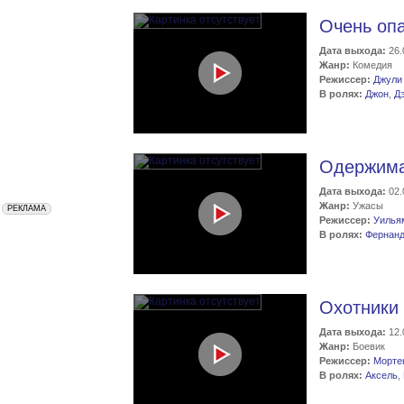
Очень оп
Дата выхода:
26.
Жанр:
Комедия
Режиссер:
Джули
В ролях:
Джон
,
Д
Одержим
Дата выхода:
02.
Жанр:
Ужасы
Режиссер:
Уилья
В ролях:
Фернан
Охотники
Дата выхода:
12.
Жанр:
Боевик
Режиссер:
Морте
В ролях:
Аксель
,