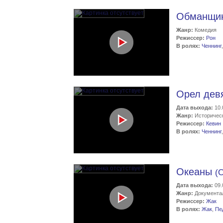
Обманщи
Жанр:
Комедия
Режиссер:
Рон
В ролях:
Ченнинг
Орел дев
Дата выхода:
10.
Жанр:
Историчес
Режиссер:
Кевин
В ролях:
Ченнинг
Океаны
(
Дата выхода:
09.
Жанр:
Документа
Режиссер:
Жак
В ролях:
Жак
,
Пе