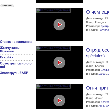
О чем ещ
Дата выхода:
29.
Жанр:
Комедия
Режиссер:
Дмитр
В ролях:
Ростисл
Ставка на павлинов
Жемчужины
Отряд ос
Франции
spéciales)
Brazilika
Дата выхода:
03.
Оркестры, смир-р-р-
Жанр:
Боевик
но!
Режиссер:
Стефа
Экопатруль ЕАБР
В ролях:
Дайан
,
Огни при
Дата выхода:
03.
Жанр:
Драма
Режиссер:
Алекс
В ролях:
Анна
,
Ал