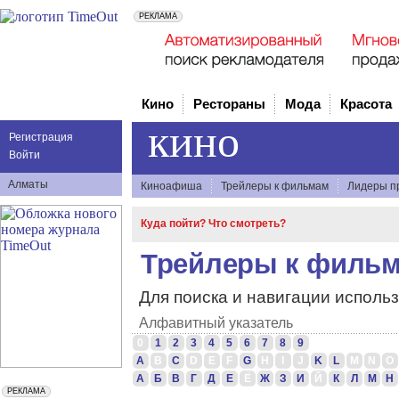
Кино
Рестораны
Мода
Красота
кино
Регистрация
Войти
Алматы
Киноафиша
Трейлеры к фильмам
Лидеры п
Куда пойти? Что смотреть?
Трейлеры к филь
Для поиска и навигации исполь
Алфавитный указатель
0
1
2
3
4
5
6
7
8
9
A
B
C
D
E
F
G
H
I
J
K
L
M
N
O
А
Б
В
Г
Д
Е
Ё
Ж
З
И
Й
К
Л
М
Н