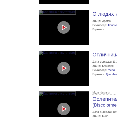
О людях 
Жанр:
Драма
Режиссер:
Ксавь
В ролях:
Отличниц
Дата выхода:
11.
Жанр:
Комедия
Режиссер:
Уилл
В ролях:
Дэн
,
Ам
Мультфильм
Ослепите
(Disco orme
Дата выхода:
10.
Жанр:
Кино