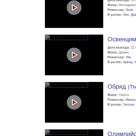
Дата выхода:
18.
Жанр:
Мелодрам
Режиссер:
Лоне
В ролях:
Энн
,
Дж
Освенци
Дата выхода:
22.
Жанр:
Драма
Режиссер:
Уве
В ролях:
Арвед
,
У
Обряд
(Th
Жанр:
Ужасы
Режиссер:
Микаэ
В ролях:
Энтони
,
Олимпийс