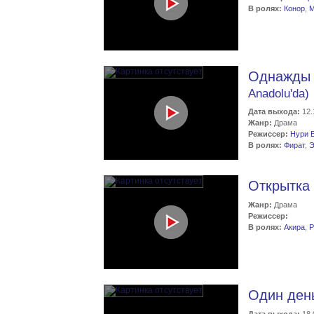
В ролях:
Конор
,
М
Однажды 
Anadolu'da)
Дата выхода:
12.
Жанр:
Драма
Режиссер:
Нури 
В ролях:
Фират
,
Э
Открытка
Жанр:
Драма
Режиссер:
В ролях:
Акира
,
Р
Один де