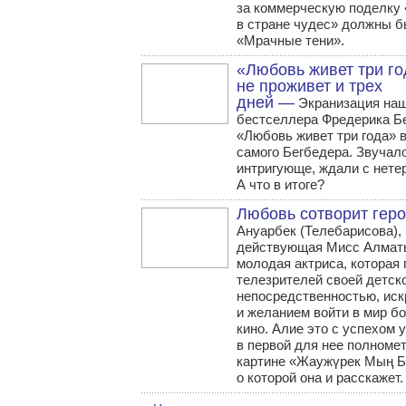
за коммерческую поделку
в стране чудес» должны б
«Мрачные тени».
«Любовь живет три го
не проживет и трех
дней —
Экранизация на
бестселлера Фредерика Б
«Любовь живет три года» 
самого Бегбедера. Звучал
интригующе, ждали с нете
А что в итоге?
Любовь сотворит гер
Ануарбек (Телебарисова),
действующая Мисс Алматы
молодая актриса, которая
телезрителей своей детск
непосредственностью, иск
и желанием войти в мир б
кино. Алие это с успехом 
в первой для нее полноме
картине «Жаужүрек Мың Б
о которой она и расскажет.