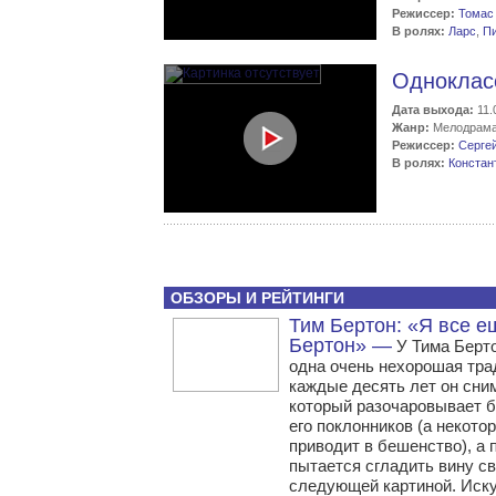
Режиссер:
Томас
В ролях:
Ларс
,
П
Одноклас
Дата выхода:
11.
Жанр:
Мелодрам
Режиссер:
Серге
В ролях:
Констан
ОБЗОРЫ И РЕЙТИНГИ
Тим Бертон: «Я все е
Бертон» —
У Тима Берто
одна очень нехорошая тр
каждые десять лет он сни
который разочаровывает 
его поклонников (а некото
приводит в бешенство), а 
пытается сгладить вину с
следующей картиной. Иск