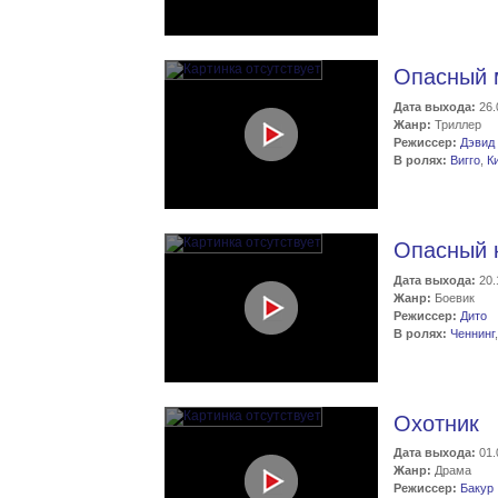
Опасный 
Дата выхода:
26.
Жанр:
Триллер
Режиссер:
Дэвид
В ролях:
Вигго
,
К
Опасный 
Дата выхода:
20.
Жанр:
Боевик
Режиссер:
Дито
В ролях:
Ченнинг
Охотник
Дата выхода:
01.
Жанр:
Драма
Режиссер:
Бакур