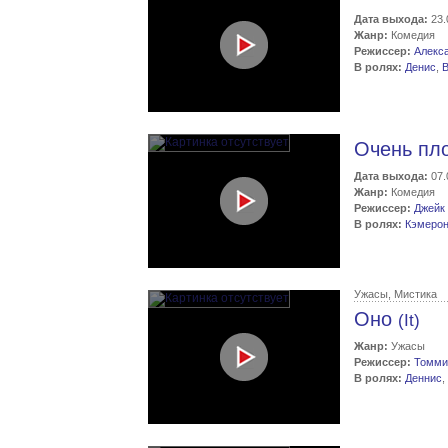
Дата выхода:
23.
Жанр:
Комедия
Режиссер:
Алекс
В ролях:
Денис
,
Очень пл
Дата выхода:
07.
Жанр:
Комедия
Режиссер:
Джейк
В ролях:
Кэмеро
Ужасы, Мистика
Оно
(It)
Жанр:
Ужасы
Режиссер:
Томми
В ролях:
Деннис
,