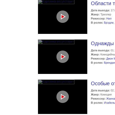
Области 
Дата выхода:
17.
Жанр:
Триллер
Режиссер:
Нил
В ролях:
Брэдли
,
Однажды 
Дата выхода:
01.
Жанр:
Комедийны
Режиссер:
Джон 
В ролях:
Брендан
Особые о
Дата выхода:
02.
Жанр:
Комедия
Режиссер:
Жанна
В ролях:
Изабель