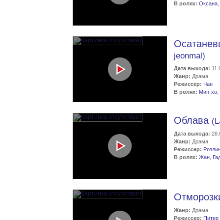
В ролях:
Оксана
Осатане
jeonmal)
Дата выхода:
11.
Жанр:
Драма
Режиссер:
Чан
В ролях:
Мин-хо
,
Облава
(L
Дата выхода:
28.
Жанр:
Драма
Режиссер:
Розли
В ролях:
Жан
,
Га
Отмороз
Жанр:
Драма
Режиссер:
Питер