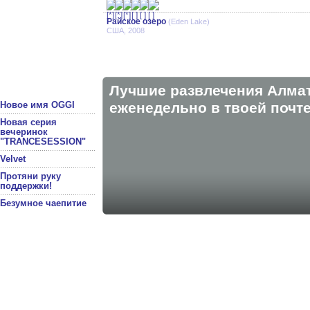
Райское озеро
(Eden Lake)
США, 2008
Лучшие развлечения Алма
Новое имя OGGI
eженедельно в твоей почте
Новая серия
вечеринок
"TRANCESESSION"
Velvet
Протяни руку
поддержки!
Безумное чаепитие