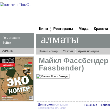
Кино
Рестораны
Мода
Красота
алматы
Регистрация
Войти
Алматы
Новый номер
Статьи
Архив номеров
Майкл Фассбенде
Fassbender)
Центурион
(Centurion)
Рецензия
|
Трейле
Великобритания, 2010