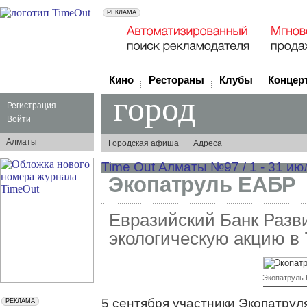
Кино
Рестораны
Клубы
Концер
город
Регистрация
Войти
Алматы
Городская афиша
Адреса
Time Out Алматы №97 / 1 - 31 ию
Экопатруль ЕАБР
Евразийский Банк Разв
экологическую акцию в 
Экопатруль
5 сентября участники Экопатрул