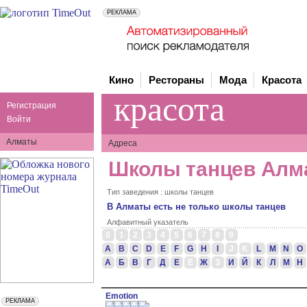
Кино
Рестораны
Мода
Красота
красота
Регистрация
Войти
Алматы
Адреса
Школы танцев Алм
Тип заведения : школы танцев
В Алматы есть не только школы танцев
Алфавитный указатель
0
1
2
3
4
5
6
7
8
9
A
B
C
D
E
F
G
H
I
J
K
L
M
N
O
А
Б
В
Г
Д
Е
Ё
Ж
З
И
Й
К
Л
М
Н
Emotion