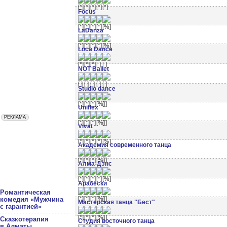
Focus
LaDanza
Loca Dance
NOT Ballet
Studio dance
Uniflex
Vivat
Академия современного танца
Алма-Дэнс
Арабески
Романтическая
комедия «Мужчина
Мастерская танца "Бест"
с гарантией»
Сказкотерапия
Студия восточного танца
в Алматы