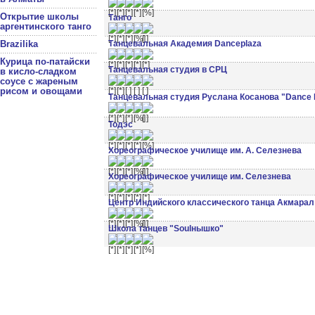
Открытие школы
Танго
аргентинского танго
Brazilika
Танцевальная Академия Danceplaza
Курица по-патайски
Танцевальная студия в СРЦ
в кисло-сладком
соусе с жареным
рисом и овощами
Танцевальная студия Руслана Косанова "Dance 
Тодэс
Хореографическое училище им. А. Селезнева
Хореографическое училище им. Селезнева
Центр Индийского классического танца Акмарал
Школа танцев "Soulнышко"