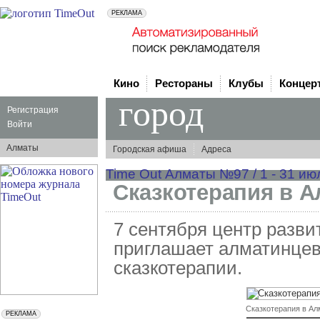
Кино
Рестораны
Клубы
Концер
город
Регистрация
Войти
Алматы
Городская афиша
Адреса
Time Out Алматы №97 / 1 - 31 ию
Сказкотерапия в 
7 сентября центр разв
приглашает алматинцев
сказкотерапии.
Сказкотерапия в А