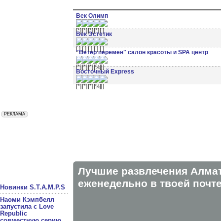
Век Олимп
Век Эстетик
"Ветер перемен" салон красоты и SPA центр
Восточный Express
Лучшие развлечения Алма
eженедельно в твоей почте
Новинки S.T.A.M.P.S
Наоми Кэмпбелл
запустила с Love
Republic
совместную серию