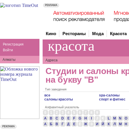
Кино
Рестораны
Мода
Красота
красота
Регистрация
Войти
Алматы
Адреса
Студии и салоны к
на букву "В"
Тип заведения
все
spa-салоны
cалоны красоты
спорт и фитнес
Алфавитный указатель
0
1
2
3
4
5
6
7
8
9
A
B
C
D
E
F
G
H
I
J
K
L
M
N
O
А
Б
В
Г
Д
Е
Ё
Ж
З
И
Й
К
Л
М
Н