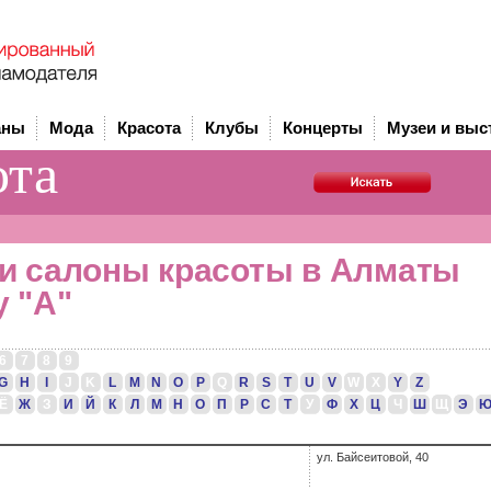
аны
Мода
Красота
Клубы
Концерты
Музеи и выс
ота
 и салоны красоты в Алматы
у "A"
6
7
8
9
G
H
I
J
K
L
M
N
O
P
Q
R
S
T
U
V
W
X
Y
Z
Ё
Ж
З
И
Й
К
Л
М
Н
О
П
Р
С
Т
У
Ф
Х
Ц
Ч
Ш
Щ
Э
ул. Байсеитовой, 40