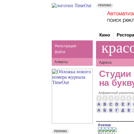
Кино
Рестор
крас
Регистрация
Войти
Алматы
Адреса
Студии
на букв
Алфавитный указатель
0
1
2
3
4
5
A
B
C
D
E
F
А
Б
В
Г
Д
Е
Avenue