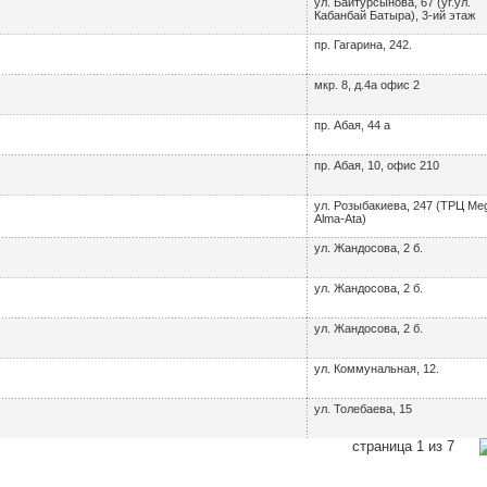
ул. Байтурсынова, 67 (уг.ул.
Кабанбай Батыра), 3-ий этаж
пр. Гагарина, 242.
мкр. 8, д.4а офис 2
пр. Абая, 44 а
пр. Абая, 10, офис 210
ул. Розыбакиева, 247 (ТРЦ Me
Alma-Ata)
ул. Жандосова, 2 б.
ул. Жандосова, 2 б.
ул. Жандосова, 2 б.
ул. Коммунальная, 12.
ул. Толебаева, 15
страница 1 из 7