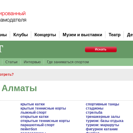
аны
Клубы
Концерты
Музеи и выставки
Театр
Де
т
Статьи
Интервью
Где заниматься спортом
мотреть?
в Алматы
крытые катки
спортивные танцы
крытые теннисные корты
стадионы
лыжный спорт
стрельба
открытые катки
тренажерные залы
открытые теннисные корты
туризм: базы отдыха
парашютный спорт
туризм: маршруты
пейнтбол
фигурное катание