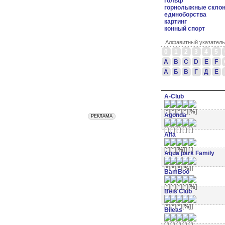
гольф
горнолыжные скло
единоборства
картинг
конный спорт
Алфавитный указатель
0
1
2
3
4
5
A
B
C
D
E
F
А
Б
В
Г
Д
Е
A-Club
Agonda
Alfa
Aqua park Family
BamBoo
Beis Club
Bileas