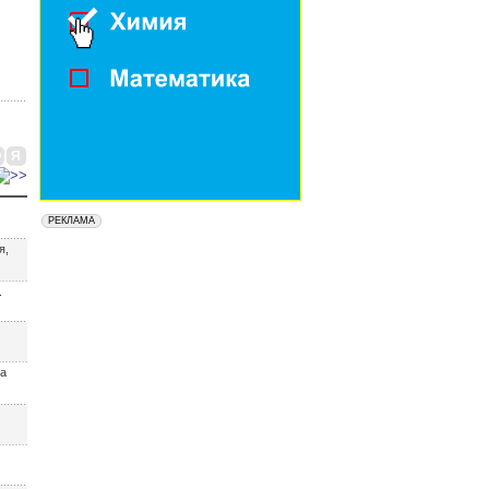
Ю
Я
я,
.
a