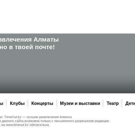
звлечения Алматы
о в твоей почте!
ны
Клубы
Концерты
Музеи и выставки
Театр
Дет
g»:
TimeOut.kz
— лучшие развлечения Алматы.
 данного сайта возможна только с письменного разрешения редакции.
а на
www.timeout.kz
обязательна.