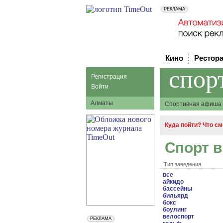
Кино
Рестор
спор
Регистрация
Войти
Алматы
Спортивная афиша
Куда пойти? Что с
Спорт 
Тип заведения
все
айкидо
бассейны
бильярд
бокс
боулинг
велоспорт