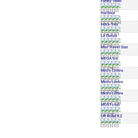
Funky Town
Harbour
Indra-Tour
La Danza
Max Travel Star
MEGA Ice
Metro centre
Metro centre
Metro centre
MOST-club
Off Road KZ