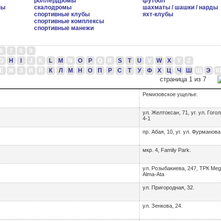
роллердромы
футбол
ны
скалодромы
шахматы / шашки / нарды
спортивные клубы
яхт-клубы
спортивные комплексы
спортивные манежи
6
7
8
9
G
H
I
J
K
L
M
N
O
P
Q
R
S
T
U
V
W
X
Y
Z
Ё
Ж
З
И
Й
К
Л
М
Н
О
П
Р
С
Т
У
Ф
Х
Ц
Ч
Ш
Щ
Э
страница 1 из 7
Ремизовское ущелье.
ул. Желтоксан, 71, уг. ул. Гогол
4-1
пр. Абая, 10, уг. ул. Фурманова
мкр. 4, Family Park.
ул. Розыбакиева, 247, ТРК Meg
Alma-Ata
ул. Пригородная, 32.
ул. Зенкова, 24.