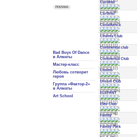
Cardinal
Cardinal
Casablanca
Cinema Club
Continental club
Bad Boys Of Dance
в Алматы
Continental Club
Мастер-класс
Cosmo
Любовь сотворит
героя
Dream Club
Группа «Фактор-2»
в Алматы
ELEFANT
Art School
Elite Club
Family
Family Park