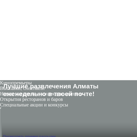
Кинопремьеры
Лучшие развлечения Алматы
Выставки, спектакли
eженедельно в твоей почте!
Новые магазины и коллекции, шопинг
Открытия ресторанов и баров
Специальные акции и конкурсы
Посмотреть пример рассылки